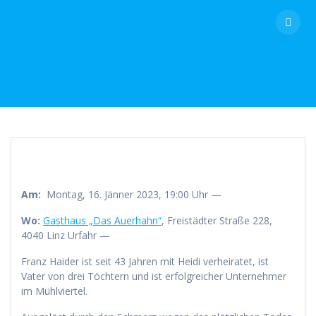
Skip
to
content
Am:
Montag, 16. Jänner 2023, 19:00 Uhr —
Wo:
Gasthaus „Das Auerhahn“
, Freistädter Straße 228,
4040 Linz Urfahr —
Franz Haider ist seit 43 Jahren mit Heidi verheiratet, ist
Vater von drei Töchtern und ist erfolgreicher Unternehmer
im Mühlviertel.