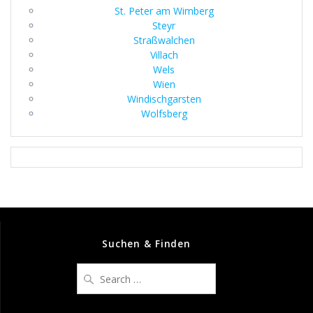
St. Peter am Wimberg
Steyr
Straßwalchen
Villach
Wels
Wien
Windischgarsten
Wolfsberg
Suchen & Finden
Search
for: