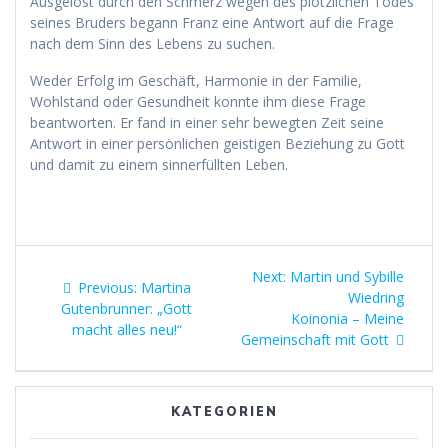
Ausgelöst durch den Schmerz wegen des plötzlichen Todes
seines Bruders begann Franz eine Antwort auf die Frage
nach dem Sinn des Lebens zu suchen.
Weder Erfolg im Geschäft, Harmonie in der Familie,
Wohlstand oder Gesundheit konnte ihm diese Frage
beantworten. Er fand in einer sehr bewegten Zeit seine
Antwort in einer persönlichen geistigen Beziehung zu Gott
und damit zu einem sinnerfüllten Leben.
Beitragsnavigation
Next
Next:
Martin und Sybille
Previous
Previous:
Martina
post:
Wiedring
post:
Gutenbrunner: „Gott
Koinonia – Meine
macht alles neu!“
Gemeinschaft mit Gott
KATEGORIEN