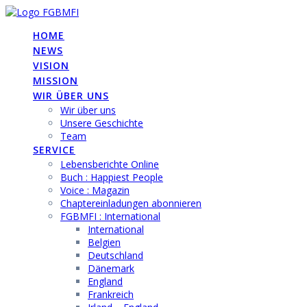
Skip
to
HOME
content
NEWS
VISION
MISSION
WIR ÜBER UNS
Wir über uns
Unsere Geschichte
Team
SERVICE
Lebensberichte Online
Buch : Happiest People
Voice : Magazin
Chaptereinladungen abonnieren
FGBMFI : International
International
Belgien
Deutschland
Dänemark
England
Frankreich