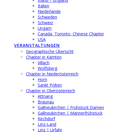
Irland – England
Italien
Niederlande
Schweden
Schweiz
Ungarn
Canada, Toronto, Chinese Chapter
USA
VERANSTALTUNGEN
Geographische Übersicht
Chapter in Kärnten
Villach
Wolfsberg
Chapter in Niederösterreich
Horn
Sankt Pölten
Chapter in Oberösterreich
Attnang
Braunau
Gallneukirchen | Frühstück Damen
Gallneukirchen | Männerfrühstück
Kirchdorf
Linz-Land
Linz | Urfahr