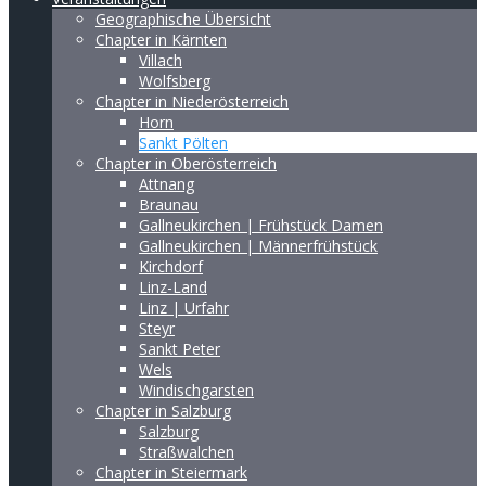
Geographische Übersicht
Chapter in Kärnten
Villach
Wolfsberg
Chapter in Niederösterreich
Horn
Sankt Pölten
Chapter in Oberösterreich
Attnang
Braunau
Gallneukirchen | Frühstück Damen
Gallneukirchen | Männerfrühstück
Kirchdorf
Linz-Land
Linz | Urfahr
Steyr
Sankt Peter
Wels
Windischgarsten
Chapter in Salzburg
Salzburg
Straßwalchen
Chapter in Steiermark