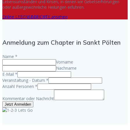
Lebensumständen und Krisen, in denen wir Gebetserhörungen
oder außergewöhnliche Heilungen erfuhren.
Online LEBENSBERICHTE ansehen
Anmeldung zum Chapter in Sankt Pölten
Name
*
Vorname
Nachname
E-Mail
*
Veranstaltung - Datum
*
Anzahl Personen
*
Kommentar oder Nachricht
Jetzt Anmelden