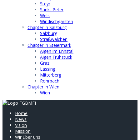
Steyr
Sankt Peter
Wels
Windischgarsten
Chapter in Salzburg
Salzburg
Straßwalchen
Chapter in Steiermark
Aigen im Ennstal
Aigen Frühstück
Graz
Lassing
Mitterberg
Rohrbach
Chapter in Wien
Wien
Home
News
Vision
Mission
Wir über uns