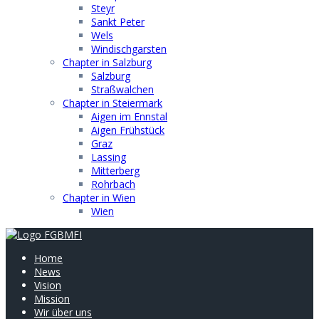
Steyr
Sankt Peter
Wels
Windischgarsten
Chapter in Salzburg
Salzburg
Straßwalchen
Chapter in Steiermark
Aigen im Ennstal
Aigen Frühstück
Graz
Lassing
Mitterberg
Rohrbach
Chapter in Wien
Wien
Home
News
Vision
Mission
Wir über uns