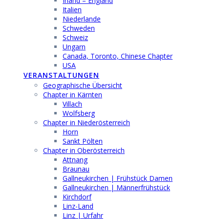
Irland – England
Italien
Niederlande
Schweden
Schweiz
Ungarn
Canada, Toronto, Chinese Chapter
USA
VERANSTALTUNGEN
Geographische Übersicht
Chapter in Kärnten
Villach
Wolfsberg
Chapter in Niederösterreich
Horn
Sankt Pölten
Chapter in Oberösterreich
Attnang
Braunau
Gallneukirchen | Frühstück Damen
Gallneukirchen | Männerfrühstück
Kirchdorf
Linz-Land
Linz | Urfahr