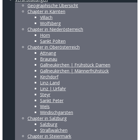
Geographische Übersicht
Chapter in Kärnten
Villach
Wolfsberg
Chapter in Niederösterreich
Horn
Sankt Pölten
Chapter in Oberösterreich
Attnang
Braunau
Gallneukirchen | Frühstück Damen
Gallneukirchen | Männerfrühstück
Kirchdorf
Linz-Land
Linz | Urfahr
Steyr
Sankt Peter
Wels
Windischgarsten
Chapter in Salzburg
Salzburg
Straßwalchen
Chapter in Steiermark