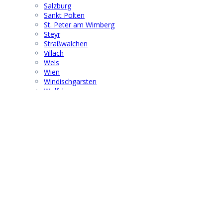
Salzburg
Sankt Pölten
St. Peter am Wimberg
Steyr
Straßwalchen
Villach
Wels
Wien
Windischgarsten
Wolfsberg
Suchen & Finden
Search
for:
® 2021 | F G B M F I - Austria
info@fgbmfi.at
|
www.fgbmfi.at
Obmann:
Dr. Wolfgang Hoffmann
Mobil: +43 676 67 19 701
Kontakt
|
Impressum
|
Datenschutz