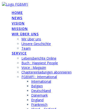
Skip
to
HOME
content
NEWS
VISION
MISSION
WIR ÜBER UNS
Wir über uns
Unsere Geschichte
Team
SERVICE
Lebensberichte Online
Buch : Happiest People
Voice : Magazin
Chaptereinladungen abonnieren
FGBMFI : International
International
Belgien
Deutschland
Dänemark
England
Frankreich