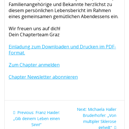
Familienangehörige und Bekannte herzlichst zu
diesem persönlichen Lebensbericht im Rahmen
eines gemeinsamen gemütlichen Abendessens ein.
Wir freuen uns auf dich!
Dein Chapterteam Graz
Einladung zum Downloaden und Drucken im PDF-
Format.
Zum Chapter anmelden
Chapter Newsletter abonnieren
Beitragsnavigation
Next
Next:
Michaela Haller
Previous
Previous:
Franz Haider:
post:
Bruderhofer: „Von
post:
„Gib deinem Leben einen
multipler Sklerose
Sinn!“
geheilt“