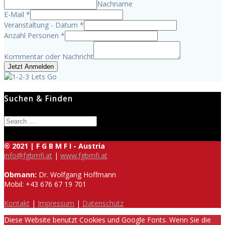
Nachname
E-Mail
*
Veranstaltung - Datum
*
Anzahl Personen
*
Kommentar oder Nachricht
Jetzt Anmelden
Suchen & Finden
Search
for:
® 2021 | F G B M F I - Austria
info@fgbmfi.at
|
www.fgbmfi.at
Obmann:
Dr. Wolfgang Hoffmann
Mobil: +43 676 67 19 701
Kontakt
|
Impressum
|
Datenschutz
Diese Website benutzt Cookies und Google Fonts. Wenn Sie die