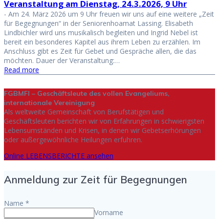
Veranstaltung am Dienstag, 24.3.2026, 9 Uhr
-
Am 24. März 2026 um 9 Uhr freuen wir uns auf eine weitere „Zeit
für Begegnungen“ in der Seniorenhoamat Lassing. Elisabeth
Lindbichler wird uns musikalisch begleiten und Ingrid Nebel ist
bereit ein besonderes Kapitel aus ihrem Leben zu erzählen. Im
Anschluss gibt es Zeit für Gebet und Gespräche allen, die das
möchten. Dauer der Veranstaltung:…
Read more
FGBMFI – Geschäftsleute des vollen Evangeliums,
internationale Vereinigung
Als weltweite Gemeinschaft von Berufstätigen und
Geschäftsleuten berichten wir von Erfahrungen in schwierigsten
Lebensumständen und Krisen, in denen wir Gebetserhörungen
oder außergewöhnliche Heilungen erfuhren.
Online LEBENSBERICHTE ansehen
Anmeldung zur Zeit für Begegnungen
Name
*
Vorname