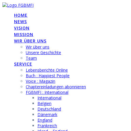
Skip
to
HOME
content
NEWS
VISION
MISSION
WIR ÜBER UNS
Wir über uns
Unsere Geschichte
Team
SERVICE
Lebensberichte Online
Buch : Happiest People
Voice : Magazin
Chaptereinladungen abonnieren
FGBMFI : International
International
Belgien
Deutschland
Dänemark
England
Frankreich