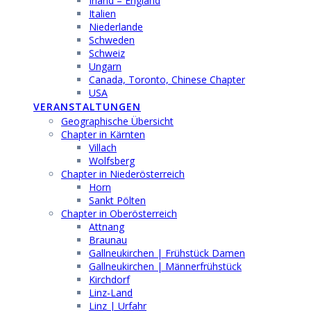
Irland – England
Italien
Niederlande
Schweden
Schweiz
Ungarn
Canada, Toronto, Chinese Chapter
USA
VERANSTALTUNGEN
Geographische Übersicht
Chapter in Kärnten
Villach
Wolfsberg
Chapter in Niederösterreich
Horn
Sankt Pölten
Chapter in Oberösterreich
Attnang
Braunau
Gallneukirchen | Frühstück Damen
Gallneukirchen | Männerfrühstück
Kirchdorf
Linz-Land
Linz | Urfahr