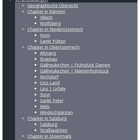
Geographische Übersicht
Chapter in Kärnten
Villach
Wolfsberg
Chapter in Niederösterreich
Horn
Sankt Pölten
Chapter in Oberösterreich
Attnang
Braunau
Gallneukirchen | Frühstück Damen
Gallneukirchen | Männerfrühstück
Kirchdorf
Linz-Land
Linz | Urfahr
Steyr
Sankt Peter
Wels
Windischgarsten
Chapter in Salzburg
Salzburg
Straßwalchen
Chapter in Steiermark