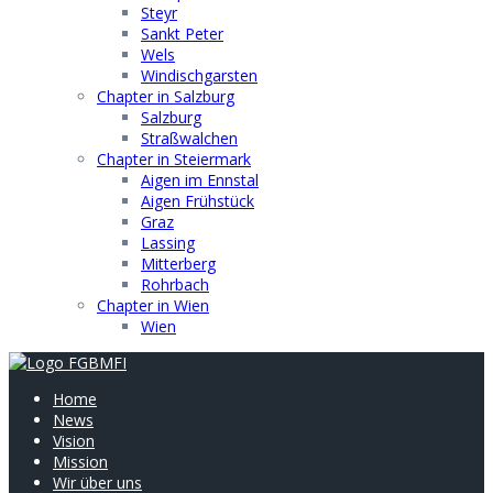
Steyr
Sankt Peter
Wels
Windischgarsten
Chapter in Salzburg
Salzburg
Straßwalchen
Chapter in Steiermark
Aigen im Ennstal
Aigen Frühstück
Graz
Lassing
Mitterberg
Rohrbach
Chapter in Wien
Wien
Home
News
Vision
Mission
Wir über uns