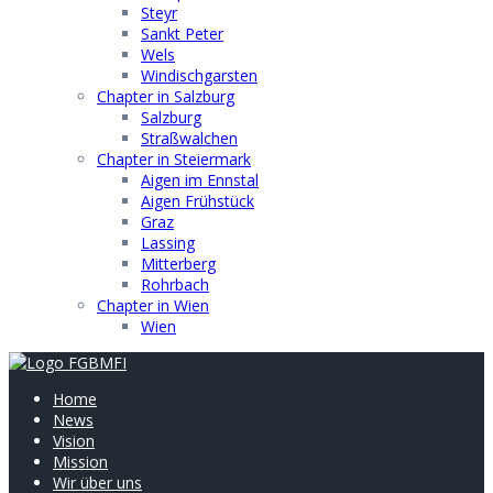
Steyr
Sankt Peter
Wels
Windischgarsten
Chapter in Salzburg
Salzburg
Straßwalchen
Chapter in Steiermark
Aigen im Ennstal
Aigen Frühstück
Graz
Lassing
Mitterberg
Rohrbach
Chapter in Wien
Wien
Home
News
Vision
Mission
Wir über uns