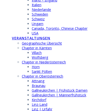
Irland – England
Italien
Niederlande
Schweden
Schweiz
Ungarn
Canada, Toronto, Chinese Chapter
USA
VERANSTALTUNGEN
Geographische Übersicht
Chapter in Kärnten
Villach
Wolfsberg
Chapter in Niederösterreich
Horn
Sankt Pölten
Chapter in Oberösterreich
Attnang
Braunau
Gallneukirchen | Frühstück Damen
Gallneukirchen | Männerfrühstück
Kirchdorf
Linz-Land
Linz | Urfahr