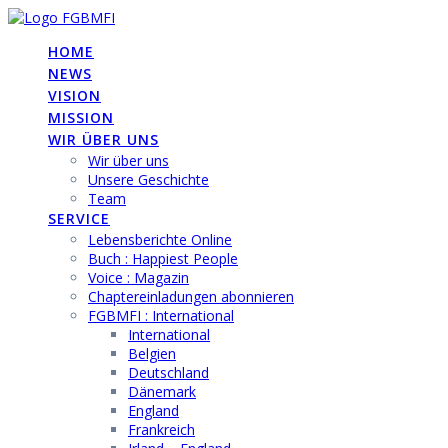
Skip
to
HOME
content
NEWS
VISION
MISSION
WIR ÜBER UNS
Wir über uns
Unsere Geschichte
Team
SERVICE
Lebensberichte Online
Buch : Happiest People
Voice : Magazin
Chaptereinladungen abonnieren
FGBMFI : International
International
Belgien
Deutschland
Dänemark
England
Frankreich