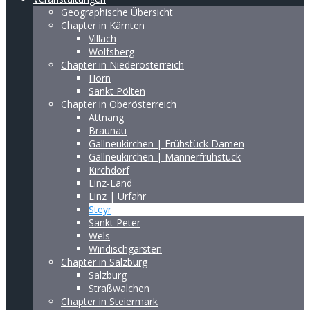
Geographische Übersicht
Chapter in Kärnten
Villach
Wolfsberg
Chapter in Niederösterreich
Horn
Sankt Pölten
Chapter in Oberösterreich
Attnang
Braunau
Gallneukirchen | Frühstück Damen
Gallneukirchen | Männerfrühstück
Kirchdorf
Linz-Land
Linz | Urfahr
Steyr
Sankt Peter
Wels
Windischgarsten
Chapter in Salzburg
Salzburg
Straßwalchen
Chapter in Steiermark