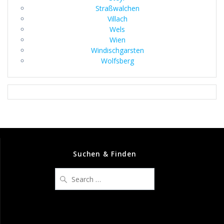
Straßwalchen
Villach
Wels
Wien
Windischgarsten
Wolfsberg
Suchen & Finden
Search
for: