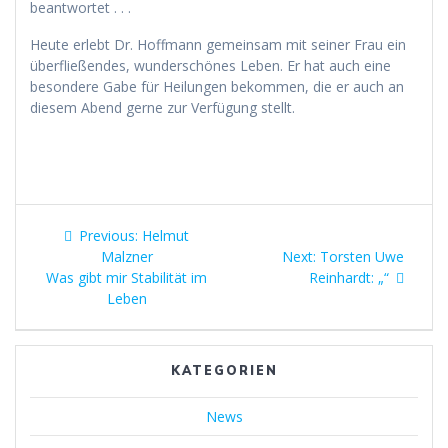
beantwortet . . .
Heute erlebt Dr. Hoffmann gemeinsam mit seiner Frau ein
überfließendes, wunderschönes Leben. Er hat auch eine
besondere Gabe für Heilungen bekommen, die er auch an
diesem Abend gerne zur Verfügung stellt.
Beitragsnavigation
Previous
Previous:
Helmut
post:
Next
Malzner
Next:
Torsten Uwe
post:
Was gibt mir Stabilität im
Reinhardt: „“
Leben
KATEGORIEN
News