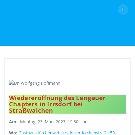
Skip
to
content
Wiedereröffnung des Lengauer
Chapters in Irrsdorf bei
Straßwalchen
Am:
Montag, 23. März 2023, 19:30 Uhr —
Wo:
Gasthaus Kirchenwirt, Irrsdorfer Kirchenstraße 50,