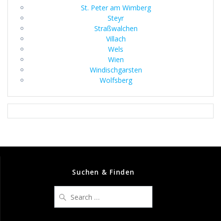
St. Peter am Wimberg
Steyr
Straßwalchen
Villach
Wels
Wien
Windischgarsten
Wolfsberg
Suchen & Finden
Search
for: