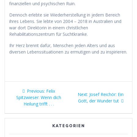
finanziellen und psychischen Ruin.
Dennoch erlebte sie Wiederherstellung in jedem Bereich
ihres Lebens. Sie lebte von 2004 – 2018 in Australien und
war dort Direktorin in einem christlichen
Rehabilitationszentrum für Suchtkranke.
Ihr Herz brennt dafür, Menschen jeden Alters und aus
diversen Lebenssituationen zu ermutigen und zu inspirieren.
Beitragsnavigation
Previous
Previous:
Felix
Next
Next:
Josef Reichör: Ein
post:
Spitzwieser: Wenn dich
post:
Gott, der Wunder tut
Heilung trifft . . .
KATEGORIEN