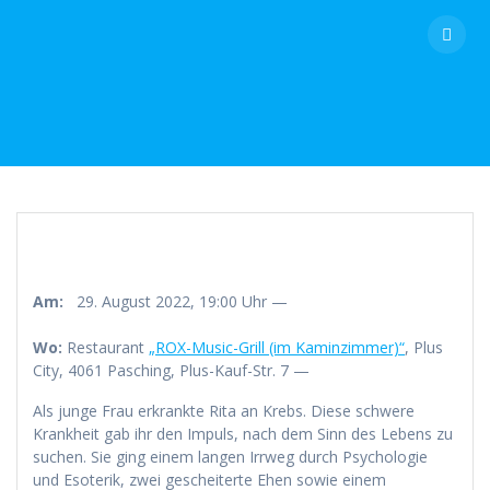
Skip
to
content
Am:
29. August 2022, 19:00 Uhr —
Wo:
Restaurant
„ROX-Music-Grill (im Kaminzimmer)“
, Plus
City, 4061 Pasching, Plus-Kauf-Str. 7 —
Als junge Frau erkrankte Rita an Krebs. Diese schwere
Krankheit gab ihr den Impuls, nach dem Sinn des Lebens zu
suchen. Sie ging einem langen Irrweg durch Psychologie
und Esoterik, zwei gescheiterte Ehen sowie einem