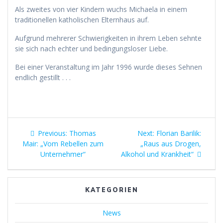
Als zweites von vier Kindern wuchs Michaela in einem
traditionellen katholischen Elternhaus auf.
Aufgrund mehrerer Schwierigkeiten in ihrem Leben sehnte
sie sich nach echter und bedingungsloser Liebe.
Bei einer Veranstaltung im Jahr 1996 wurde dieses Sehnen
endlich gestillt . . .
Beitragsnavigation
Previous
Next
Previous:
Thomas
Next:
Florian Barilik:
post:
post:
Mair: „Vom Rebellen zum
„Raus aus Drogen,
Unternehmer“
Alkohol und Krankheit“
KATEGORIEN
News