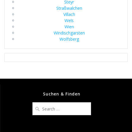
Steyr
Straßwalchen
Villach
Wels
Wien
Windischgarsten
Wolfsberg
Suchen & Finden
Search
for: