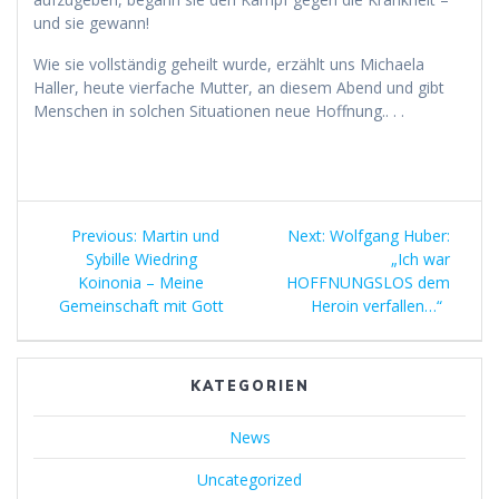
und sie gewann!
Wie sie vollständig geheilt wurde, erzählt uns Michaela
Haller, heute vierfache Mutter, an diesem Abend und gibt
Menschen in solchen Situationen neue Hoffnung.. . .
Beitragsnavigation
Previous
Next
Previous:
Martin und
Next:
Wolfgang Huber:
post:
post:
Sybille Wiedring
„Ich war
Koinonia – Meine
HOFFNUNGSLOS dem
Gemeinschaft mit Gott
Heroin verfallen…“
KATEGORIEN
News
Uncategorized