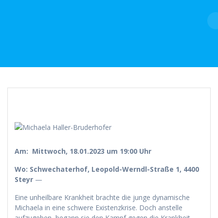
Skip
to
content
Am:
Mittwoch, 18.01.2023 um 19:00 Uhr
Wo:
Schwechaterhof, Leopold-Werndl-Straße 1, 4400
Steyr
—
Eine unheilbare Krankheit brachte die junge dynamische
Michaela in eine schwere Existenzkrise. Doch anstelle
aufzugeben, begann sie den Kampf gegen die Krankheit –