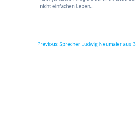
nicht einfachen Leben…
Beitragsnavigation
Previous
Previous:
Sprecher Ludwig Neumaier aus 
post: