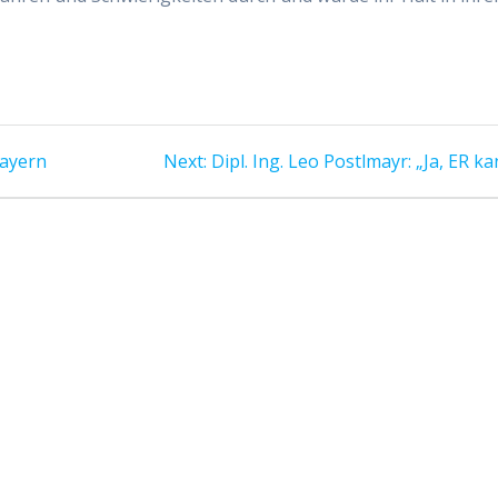
Next
Bayern
Next:
Dipl. Ing. Leo Postlmayr: „Ja, ER k
post: