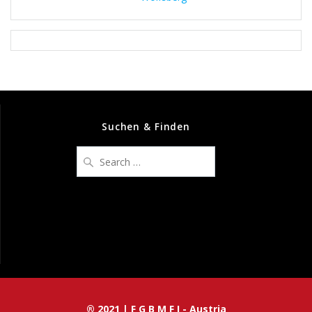
Suchen & Finden
Search
for:
® 2021 | F G B M F I - Austria