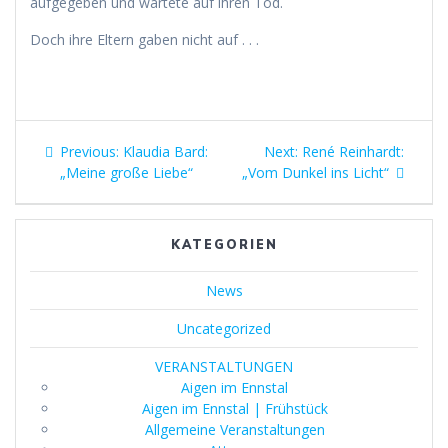
aufgegeben und wartete auf ihren Tod.
Doch ihre Eltern gaben nicht auf . . .
Beitragsnavigation
Previous
Next
Previous:
Klaudia Bard:
Next:
René Reinhardt:
post:
post:
„Meine große Liebe“
„Vom Dunkel ins Licht“
KATEGORIEN
News
Uncategorized
VERANSTALTUNGEN
Aigen im Ennstal
Aigen im Ennstal | Frühstück
Allgemeine Veranstaltungen