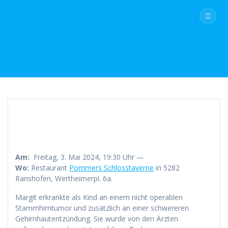
Skip
to
content
Am:
Freitag, 3. Mai 2024, 19:30 Uhr —
Wo:
Restaurant
Pommers Schlosstaverne
in 5282
Ranshofen, Wertheimerpl. 6a.
Margit erkrankte als Kind an einem nicht operablen
Stammhirntumor und zusätzlich an einer schwereren
Gehirnhautentzündung. Sie wurde von den Ärzten