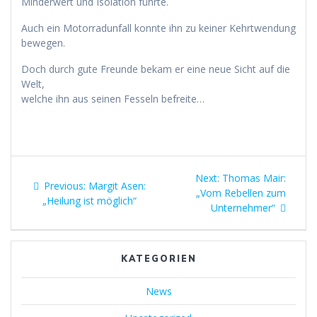
Minderwert und Isolation führte.
Auch ein Motorradunfall konnte ihn zu keiner Kehrtwendung
bewegen.
Doch durch gute Freunde bekam er eine neue Sicht auf die
Welt,
welche ihn aus seinen Fesseln befreite…
Beitragsnavigation
Next
Next:
Thomas Mair:
Previous
Previous:
Margit Asen:
post:
„Vom Rebellen zum
post:
„Heilung ist möglich“
Unternehmer“
KATEGORIEN
News