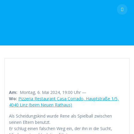
Skip
to
content
Am:
Montag, 6. Mai 2024, 19:00 Uhr —
Wo:
Pizzeria Restaurant Casa Corrado, Hauptstraße 1/5,
4040 Linz (beim Neuen Rathaus)
Als Scheidungskind wurde Rene als Spielball zwischen
seinen Eltern benutzt.
Er schlug einen falschen Weg ein, der ihn in die Sucht,