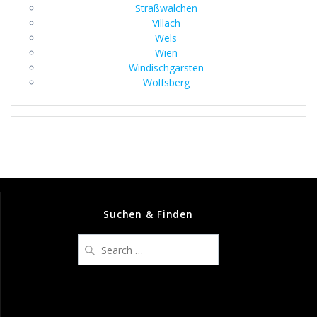
Straßwalchen
Villach
Wels
Wien
Windischgarsten
Wolfsberg
Suchen & Finden
Search
for: