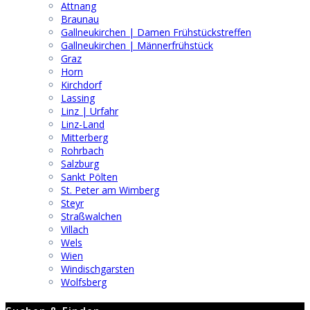
Attnang
Braunau
Gallneukirchen | Damen Frühstückstreffen
Gallneukirchen | Männerfrühstück
Graz
Horn
Kirchdorf
Lassing
Linz | Urfahr
Linz-Land
Mitterberg
Rohrbach
Salzburg
Sankt Pölten
St. Peter am Wimberg
Steyr
Straßwalchen
Villach
Wels
Wien
Windischgarsten
Wolfsberg