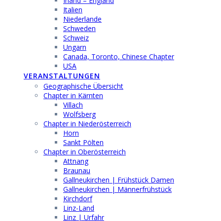
Irland – England
Italien
Niederlande
Schweden
Schweiz
Ungarn
Canada, Toronto, Chinese Chapter
USA
VERANSTALTUNGEN
Geographische Übersicht
Chapter in Kärnten
Villach
Wolfsberg
Chapter in Niederösterreich
Horn
Sankt Pölten
Chapter in Oberösterreich
Attnang
Braunau
Gallneukirchen | Frühstück Damen
Gallneukirchen | Männerfrühstück
Kirchdorf
Linz-Land
Linz | Urfahr