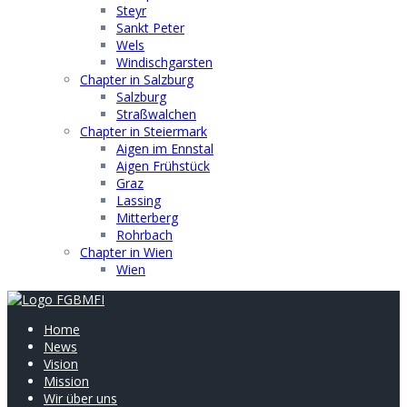
Steyr
Sankt Peter
Wels
Windischgarsten
Chapter in Salzburg
Salzburg
Straßwalchen
Chapter in Steiermark
Aigen im Ennstal
Aigen Frühstück
Graz
Lassing
Mitterberg
Rohrbach
Chapter in Wien
Wien
Home
News
Vision
Mission
Wir über uns