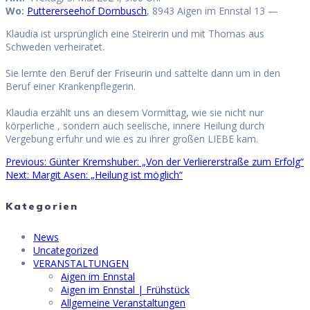
Wo:
Puttererseehof Dornbusch
, 8943 Aigen im Ennstal 13 —
Klaudia ist ursprünglich eine Steirerin und mit Thomas aus
Schweden verheiratet.
Sie lernte den Beruf der Friseurin und sattelte dann um in den
Beruf einer Krankenpflegerin.
Klaudia erzählt uns an diesem Vormittag, wie sie nicht nur
körperliche , sondern auch seelische, innere Heilung durch
Vergebung erfuhr und wie es zu ihrer großen LIEBE kam.
Previous
Previous:
Günter Kremshuber: „Von der Verliererstraße zum Erfolg“
Beitragsnavigation
Next
post:
Next:
Margit Asen: „Heilung ist möglich“
post:
Kategorien
News
Uncategorized
VERANSTALTUNGEN
Aigen im Ennstal
Aigen im Ennstal | Frühstück
Allgemeine Veranstaltungen