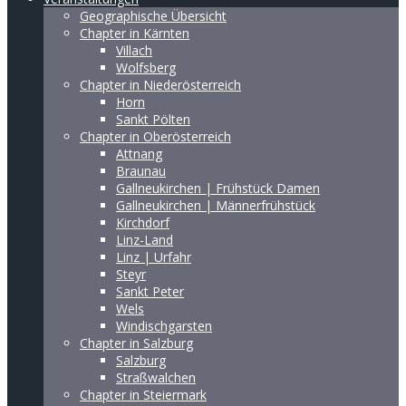
Geographische Übersicht
Chapter in Kärnten
Villach
Wolfsberg
Chapter in Niederösterreich
Horn
Sankt Pölten
Chapter in Oberösterreich
Attnang
Braunau
Gallneukirchen | Frühstück Damen
Gallneukirchen | Männerfrühstück
Kirchdorf
Linz-Land
Linz | Urfahr
Steyr
Sankt Peter
Wels
Windischgarsten
Chapter in Salzburg
Salzburg
Straßwalchen
Chapter in Steiermark