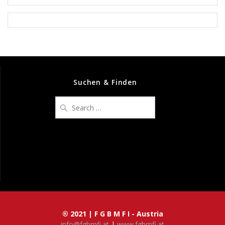
Suchen & Finden
Search
for:
® 2021 | F G B M F I - Austria
info@fgbmfi.at
|
www.fgbmfi.at