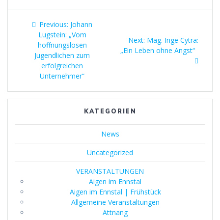
Beitragsnavigation
Previous
Previous:
Johann
post:
Lugstein: „Vom
Next
Next:
Mag. Inge Cytra:
hoffnungslosen
post:
„Ein Leben ohne Angst“
Jugendlichen zum
erfolgreichen
Unternehmer“
KATEGORIEN
News
Uncategorized
VERANSTALTUNGEN
Aigen im Ennstal
Aigen im Ennstal | Frühstück
Allgemeine Veranstaltungen
Attnang