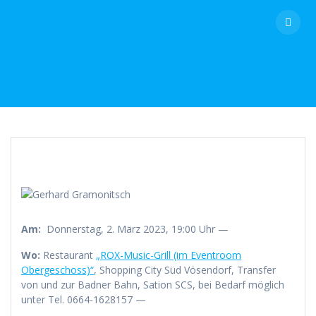
Skip
to
content
Am:
Donnerstag, 2. März 2023, 19:00 Uhr —
Wo:
Restaurant
„ROX-Music-Grill (im Eventroom
Obergeschoss)“
, Shopping City Süd Vösendorf, Transfer
von und zur Badner Bahn, Sation SCS, bei Bedarf möglich
unter Tel. 0664-1628157 —