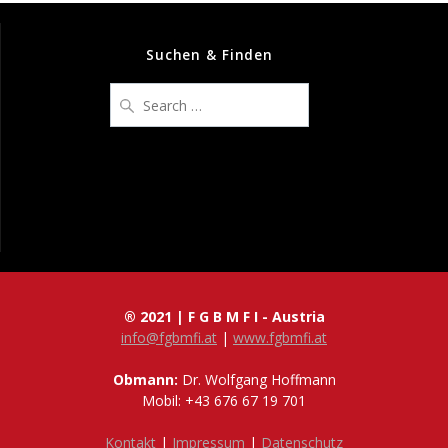
Suchen & Finden
Search
for:
® 2021 | F G B M F I - Austria
info@fgbmfi.at
|
www.fgbmfi.at
Obmann:
Dr. Wolfgang Hoffmann
Mobil: +43 676 67 19 701
Kontakt
|
Impressum
|
Datenschutz