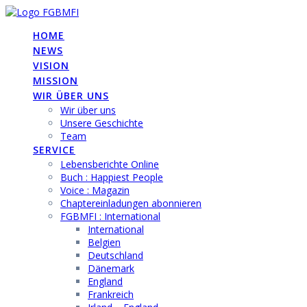
Skip
to
HOME
content
NEWS
VISION
MISSION
WIR ÜBER UNS
Wir über uns
Unsere Geschichte
Team
SERVICE
Lebensberichte Online
Buch : Happiest People
Voice : Magazin
Chaptereinladungen abonnieren
FGBMFI : International
International
Belgien
Deutschland
Dänemark
England
Frankreich