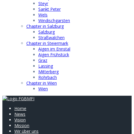
Steyr
Sankt Peter
Wels
Windischgarsten
Chapter in Salzburg
Salzburg
Straßwalchen
Chapter in Steiermark
Aigen im Ennstal
Aigen Frühstück
Graz
Lassing
Mitterberg
Rohrbach
Chapter in Wien
Wien
Home
News
Vision
Mission
Wir über uns