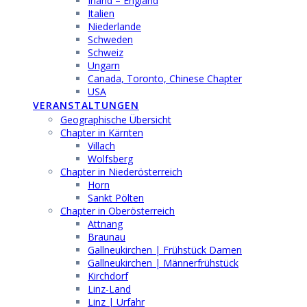
Irland – England
Italien
Niederlande
Schweden
Schweiz
Ungarn
Canada, Toronto, Chinese Chapter
USA
VERANSTALTUNGEN
Geographische Übersicht
Chapter in Kärnten
Villach
Wolfsberg
Chapter in Niederösterreich
Horn
Sankt Pölten
Chapter in Oberösterreich
Attnang
Braunau
Gallneukirchen | Frühstück Damen
Gallneukirchen | Männerfrühstück
Kirchdorf
Linz-Land
Linz | Urfahr