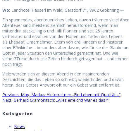
Wo:
Landhotel Häuserl im Wald, Gersdorf 71, 8962 Gröbming —
Ein spannendes, abenteuerliches Leben, davon träumen viele! Aber
Abenteuer sind meistens ziemlich herausfordernd, wenn man
mittendrin steckt. Ing o und Hilli Plonner sind seit 25 Jahren
verheiratet und erzählen von den Höhen und Tiefen des Lebens
als Ehepaar, Unternehmer, Eltern von drei Kindern und Pastoren
einer FReikirche – besonders aber davon, wie für sie der Glaube an
Gott in jeder Situation den Unterschied gemacht hat. Und wie
seine GTreue durch alle Zeiten hindurch getragen hat – und immer
noch trägt.
Viele werden sich an diesem Abend in den inspirierenden
Geschichten, die das Leben so schreibt, wiederfinden und davon
hören, dass Gottes Antwort oft nur ein Gebet weit entfernt ist.
Previous
Previous:
Mag. Markus Hinterreitner: „Ein Leben mit Qualität…“
Beitragsnavigation
Next
post:
Next:
Gerhard Gramonitsch: „Alles erreicht! War es das?“
post:
Kategorien
News