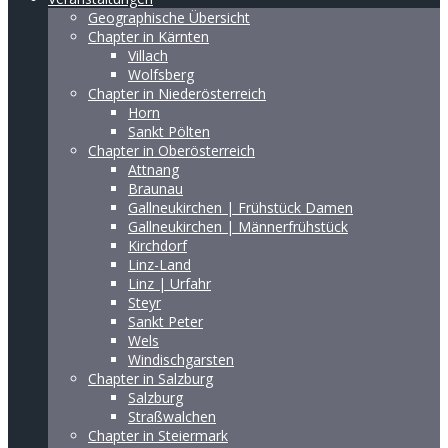
Geographische Übersicht
Chapter in Kärnten
Villach
Wolfsberg
Chapter in Niederösterreich
Horn
Sankt Pölten
Chapter in Oberösterreich
Attnang
Braunau
Gallneukirchen | Frühstück Damen
Gallneukirchen | Männerfrühstück
Kirchdorf
Linz-Land
Linz | Urfahr
Steyr
Sankt Peter
Wels
Windischgarsten
Chapter in Salzburg
Salzburg
Straßwalchen
Chapter in Steiermark