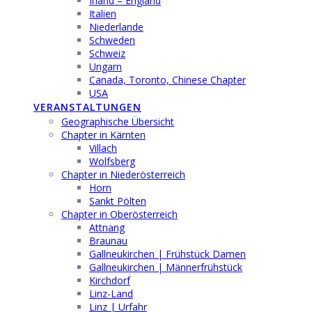
Irland – England
Italien
Niederlande
Schweden
Schweiz
Ungarn
Canada, Toronto, Chinese Chapter
USA
VERANSTALTUNGEN
Geographische Übersicht
Chapter in Kärnten
Villach
Wolfsberg
Chapter in Niederösterreich
Horn
Sankt Pölten
Chapter in Oberösterreich
Attnang
Braunau
Gallneukirchen | Frühstück Damen
Gallneukirchen | Männerfrühstück
Kirchdorf
Linz-Land
Linz | Urfahr