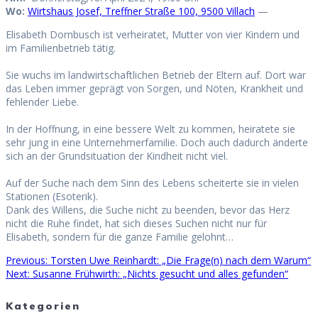
Wo:
Wirtshaus Josef, Treffner Straße 100, 9500 Villach
—
Elisabeth Dornbusch ist verheiratet, Mutter von vier Kindern und
im Familienbetrieb tätig.
Sie wuchs im landwirtschaftlichen Betrieb der Eltern auf. Dort war
das Leben immer geprägt von Sorgen, und Nöten, Krankheit und
fehlender Liebe.
In der Hoffnung, in eine bessere Welt zu kommen, heiratete sie
sehr jung in eine Unternehmerfamilie. Doch auch dadurch änderte
sich an der Grundsituation der Kindheit nicht viel.
Auf der Suche nach dem Sinn des Lebens scheiterte sie in vielen
Stationen (Esoterik).
Dank des Willens, die Suche nicht zu beenden, bevor das Herz
nicht die Ruhe findet, hat sich dieses Suchen nicht nur für
Elisabeth, sondern für die ganze Familie gelohnt…
Previous
Previous:
Torsten Uwe Reinhardt: „Die Frage(n) nach dem Warum“
Beitragsnavigation
Next
post:
Next:
Susanne Frühwirth: „Nichts gesucht und alles gefunden“
post:
Kategorien