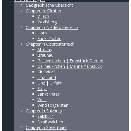
Geographische Übersicht
Chapter in Kärnten
Villach
Wolfsberg
Chapter in Niederösterreich
Horn
Sankt Pölten
Chapter in Oberösterreich
Attnang
Braunau
Gallneukirchen | Frühstück Damen
Gallneukirchen | Männerfrühstück
Kirchdorf
Linz-Land
Linz | Urfahr
Steyr
Sankt Peter
Wels
Windischgarsten
Chapter in Salzburg
Salzburg
Straßwalchen
Chapter in Steiermark