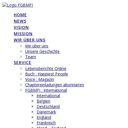
Skip
to
HOME
content
NEWS
VISION
MISSION
WIR ÜBER UNS
Wir über uns
Unsere Geschichte
Team
SERVICE
Lebensberichte Online
Buch : Happiest People
Voice : Magazin
Chaptereinladungen abonnieren
FGBMFI : International
International
Belgien
Deutschland
Dänemark
England
Frankreich