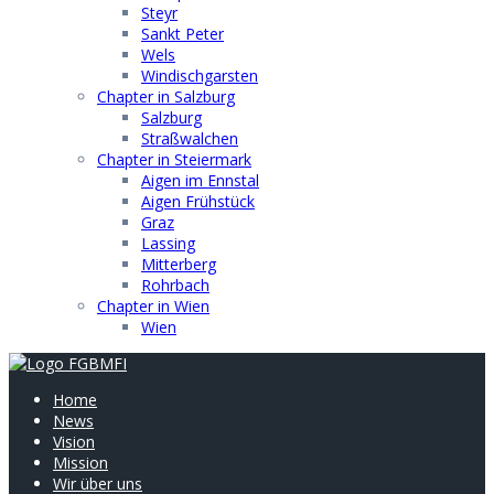
Steyr
Sankt Peter
Wels
Windischgarsten
Chapter in Salzburg
Salzburg
Straßwalchen
Chapter in Steiermark
Aigen im Ennstal
Aigen Frühstück
Graz
Lassing
Mitterberg
Rohrbach
Chapter in Wien
Wien
Home
News
Vision
Mission
Wir über uns