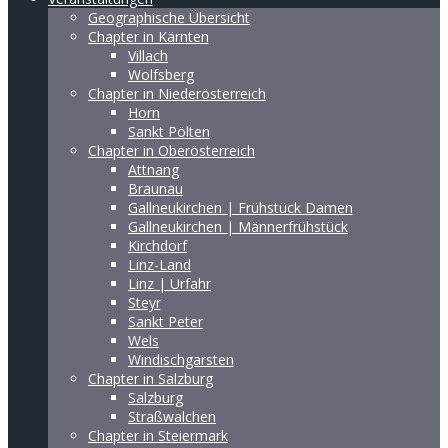
Geographische Übersicht
Chapter in Kärnten
Villach
Wolfsberg
Chapter in Niederösterreich
Horn
Sankt Pölten
Chapter in Oberösterreich
Attnang
Braunau
Gallneukirchen | Frühstück Damen
Gallneukirchen | Männerfrühstück
Kirchdorf
Linz-Land
Linz | Urfahr
Steyr
Sankt Peter
Wels
Windischgarsten
Chapter in Salzburg
Salzburg
Straßwalchen
Chapter in Steiermark