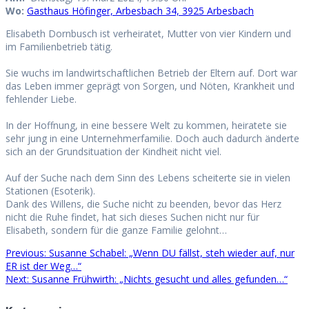
Wo:
Gastha
us Höfinger, Arbesbach 34, 3925 Arbesbach
Elisabeth Dornbusch ist verheiratet, Mutter von vier Kindern und
im Familienbetrieb tätig.
Sie wuchs im landwirtschaftlichen Betrieb der Eltern auf. Dort war
das Leben immer geprägt von Sorgen, und Nöten, Krankheit und
fehlender Liebe.
In der Hoffnung, in eine bessere Welt zu kommen, heiratete sie
sehr jung in eine Unternehmerfamilie. Doch auch dadurch änderte
sich an der Grundsituation der Kindheit nicht viel.
Auf der Suche nach dem Sinn des Lebens scheiterte sie in vielen
Stationen (Esoterik).
Dank des Willens, die Suche nicht zu beenden, bevor das Herz
nicht die Ruhe findet, hat sich dieses Suchen nicht nur für
Elisabeth, sondern für die ganze Familie gelohnt…
Previous
Previous:
Susanne Schabel: „Wenn DU fällst, steh wieder auf, nur
Beitragsnavigation
post:
ER ist der Weg…“
Next
Next:
Susanne Frühwirth: „Nichts gesucht und alles gefunden…“
post: