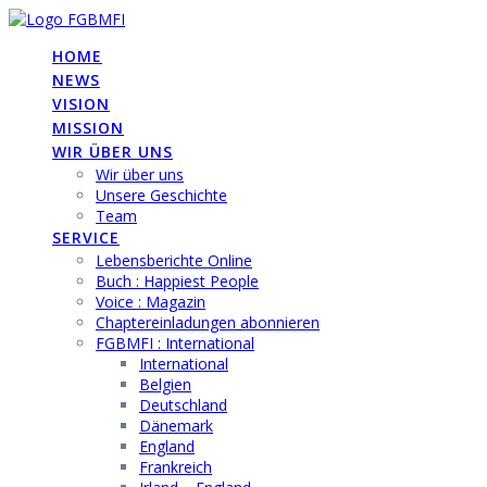
Skip
to
HOME
content
NEWS
VISION
MISSION
WIR ÜBER UNS
Wir über uns
Unsere Geschichte
Team
SERVICE
Lebensberichte Online
Buch : Happiest People
Voice : Magazin
Chaptereinladungen abonnieren
FGBMFI : International
International
Belgien
Deutschland
Dänemark
England
Frankreich