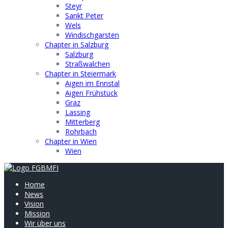
Steyr
Sankt Peter
Wels
Windischgarsten
Chapter in Salzburg
Salzburg
Straßwalchen
Chapter in Steiermark
Aigen im Ennstal
Aigen Frühstück
Graz
Lassing
Mitterberg
Rohrbach
Chapter in Wien
Wien
Home
News
Vision
Mission
Wir über uns