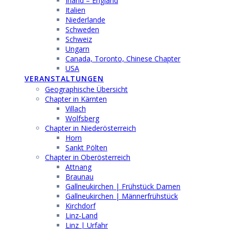
Irland – England
Italien
Niederlande
Schweden
Schweiz
Ungarn
Canada, Toronto, Chinese Chapter
USA
VERANSTALTUNGEN
Geographische Übersicht
Chapter in Kärnten
Villach
Wolfsberg
Chapter in Niederösterreich
Horn
Sankt Pölten
Chapter in Oberösterreich
Attnang
Braunau
Gallneukirchen | Frühstück Damen
Gallneukirchen | Männerfrühstück
Kirchdorf
Linz-Land
Linz | Urfahr