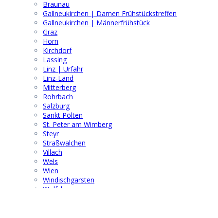
Braunau
Gallneukirchen | Damen Frühstückstreffen
Gallneukirchen | Männerfrühstück
Graz
Horn
Kirchdorf
Lassing
Linz | Urfahr
Linz-Land
Mitterberg
Rohrbach
Salzburg
Sankt Pölten
St. Peter am Wimberg
Steyr
Straßwalchen
Villach
Wels
Wien
Windischgarsten
Wolfsberg
Suchen & Finden