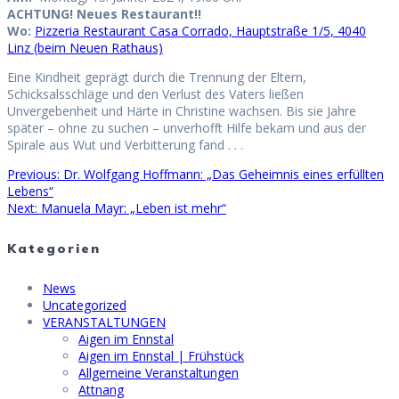
ACHTUNG! Neues Restaurant!!
Wo:
Pizzeria Restaurant Casa Corrado, Hauptstraße 1/5, 4040
Linz (beim Neuen Rathaus)
Eine Kindheit geprägt durch die Trennung der Eltern,
Schicksalsschläge und den Verlust des Vaters ließen
Unvergebenheit und Härte in Christine wachsen. Bis sie Jahre
später – ohne zu suchen – unverhofft Hilfe bekam und aus der
Spirale aus Wut und Verbitterung fand . . .
Previous
Previous:
Dr. Wolfgang Hoffmann: „Das Geheimnis eines erfüllten
Beitragsnavigation
post:
Lebens“
Next
Next:
Manuela Mayr: „Leben ist mehr“
post:
Kategorien
News
Uncategorized
VERANSTALTUNGEN
Aigen im Ennstal
Aigen im Ennstal | Frühstück
Allgemeine Veranstaltungen
Attnang