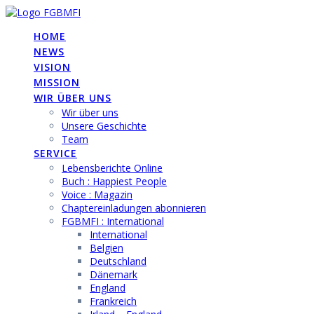
Skip
to
HOME
content
NEWS
VISION
MISSION
WIR ÜBER UNS
Wir über uns
Unsere Geschichte
Team
SERVICE
Lebensberichte Online
Buch : Happiest People
Voice : Magazin
Chaptereinladungen abonnieren
FGBMFI : International
International
Belgien
Deutschland
Dänemark
England
Frankreich