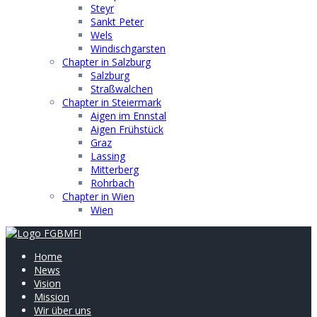
Steyr
Sankt Peter
Wels
Windischgarsten
Chapter in Salzburg
Salzburg
Straßwalchen
Chapter in Steiermark
Aigen im Ennstal
Aigen Frühstück
Graz
Lassing
Mitterberg
Rohrbach
Chapter in Wien
Wien
Home
News
Vision
Mission
Wir über uns