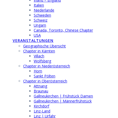
Irland – England
Italien
Niederlande
Schweden
Schweiz
Ungarn
Canada, Toronto, Chinese Chapter
USA
VERANSTALTUNGEN
Geographische Übersicht
Chapter in Kärnten
Villach
Wolfsberg
Chapter in Niederösterreich
Horn
Sankt Pölten
Chapter in Oberösterreich
Attnang
Braunau
Gallneukirchen | Frühstück Damen
Gallneukirchen | Männerfrühstück
Kirchdorf
Linz-Land
Linz | Urfahr