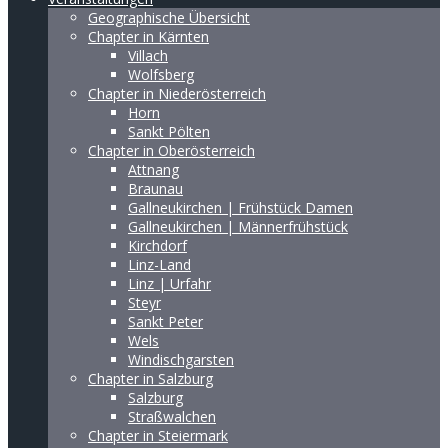
Geographische Übersicht
Chapter in Kärnten
Villach
Wolfsberg
Chapter in Niederösterreich
Horn
Sankt Pölten
Chapter in Oberösterreich
Attnang
Braunau
Gallneukirchen | Frühstück Damen
Gallneukirchen | Männerfrühstück
Kirchdorf
Linz-Land
Linz | Urfahr
Steyr
Sankt Peter
Wels
Windischgarsten
Chapter in Salzburg
Salzburg
Straßwalchen
Chapter in Steiermark