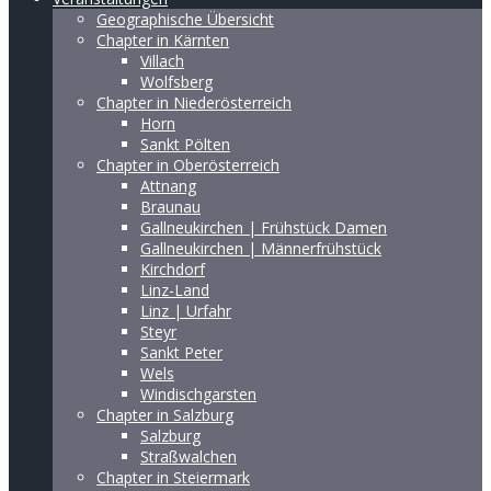
Geographische Übersicht
Chapter in Kärnten
Villach
Wolfsberg
Chapter in Niederösterreich
Horn
Sankt Pölten
Chapter in Oberösterreich
Attnang
Braunau
Gallneukirchen | Frühstück Damen
Gallneukirchen | Männerfrühstück
Kirchdorf
Linz-Land
Linz | Urfahr
Steyr
Sankt Peter
Wels
Windischgarsten
Chapter in Salzburg
Salzburg
Straßwalchen
Chapter in Steiermark