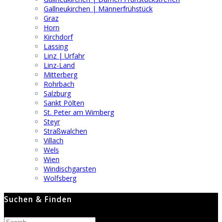
Gallneukirchen | Männerfrühstück
Graz
Horn
Kirchdorf
Lassing
Linz | Urfahr
Linz-Land
Mitterberg
Rohrbach
Salzburg
Sankt Pölten
St. Peter am Wimberg
Steyr
Straßwalchen
Villach
Wels
Wien
Windischgarsten
Wolfsberg
Suchen & Finden
Search