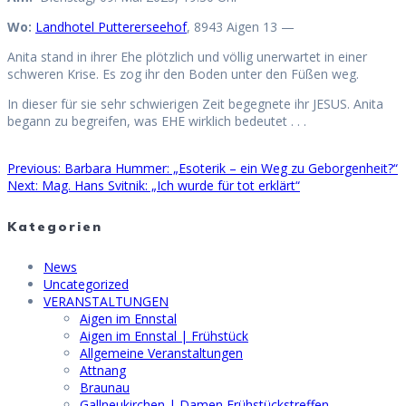
Wo:
Landhotel Puttererseehof
, 8943 Aigen 13 —
Anita stand in ihrer Ehe plötzlich und völlig unerwartet in einer
schweren Krise. Es zog ihr den Boden unter den Füßen weg.
In dieser für sie sehr schwierigen Zeit begegnete ihr JESUS. Anita
begann zu begreifen, was EHE wirklich bedeutet . . .
Previous
Previous:
Barbara Hummer: „Esoterik – ein Weg zu Geborgenheit?“
Beitragsnavigation
Next
post:
Next:
Mag. Hans Svitnik: „Ich wurde für tot erklärt“
post:
Kategorien
News
Uncategorized
VERANSTALTUNGEN
Aigen im Ennstal
Aigen im Ennstal | Frühstück
Allgemeine Veranstaltungen
Attnang
Braunau
Gallneukirchen | Damen Frühstückstreffen