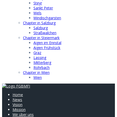
Steyr
Sankt Peter
Wels
Windischgarsten
Chapter in Salzburg
Salzburg
Straßwalchen
Chapter in Steiermark
Aigen im Ennstal
Aigen Frühstück
Graz
Lassing
Mitterberg
Rohrbach
Chapter in Wien
Wien
Home
News
Vision
Mission
Wir über uns