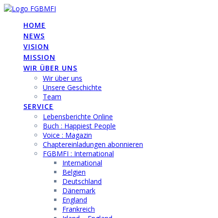
Skip
to
HOME
content
NEWS
VISION
MISSION
WIR ÜBER UNS
Wir über uns
Unsere Geschichte
Team
SERVICE
Lebensberichte Online
Buch : Happiest People
Voice : Magazin
Chaptereinladungen abonnieren
FGBMFI : International
International
Belgien
Deutschland
Dänemark
England
Frankreich