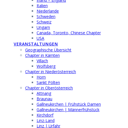
Irland – England
Italien
Niederlande
Schweden
Schweiz
Ungarn
Canada, Toronto, Chinese Chapter
USA
VERANSTALTUNGEN
Geographische Übersicht
Chapter in Kärnten
Villach
Wolfsberg
Chapter in Niederösterreich
Horn
Sankt Pölten
Chapter in Oberösterreich
Attnang
Braunau
Gallneukirchen | Frühstück Damen
Gallneukirchen | Männerfrühstück
Kirchdorf
Linz-Land
Linz | Urfahr