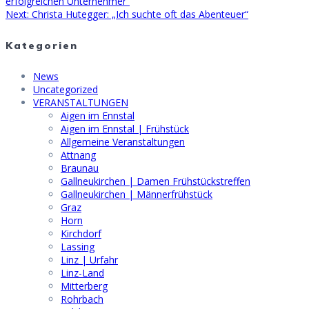
post:
erfolgreichen Unternehmer“
Next
Next:
Christa Hutegger: „Ich suchte oft das Abenteuer“
post:
Kategorien
News
Uncategorized
VERANSTALTUNGEN
Aigen im Ennstal
Aigen im Ennstal | Frühstück
Allgemeine Veranstaltungen
Attnang
Braunau
Gallneukirchen | Damen Frühstückstreffen
Gallneukirchen | Männerfrühstück
Graz
Horn
Kirchdorf
Lassing
Linz | Urfahr
Linz-Land
Mitterberg
Rohrbach