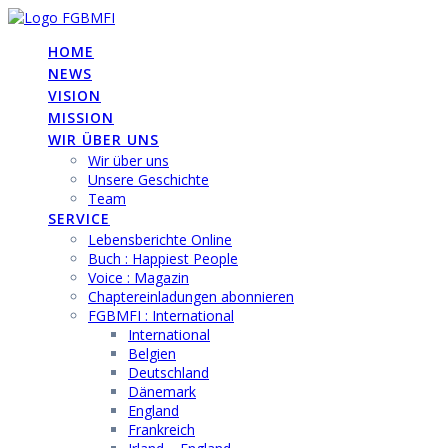
Skip
to
HOME
content
NEWS
VISION
MISSION
WIR ÜBER UNS
Wir über uns
Unsere Geschichte
Team
SERVICE
Lebensberichte Online
Buch : Happiest People
Voice : Magazin
Chaptereinladungen abonnieren
FGBMFI : International
International
Belgien
Deutschland
Dänemark
England
Frankreich