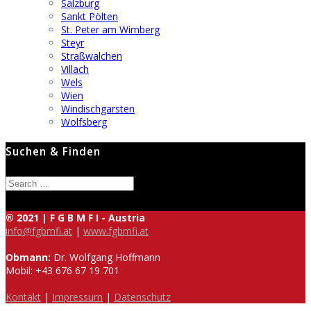
Salzburg
Sankt Pölten
St. Peter am Wimberg
Steyr
Straßwalchen
Villach
Wels
Wien
Windischgarsten
Wolfsberg
Suchen & Finden
Search
for:
® 2021 | F G B M F I - Austria
info@fgbmfi.at
|
www.fgbmfi.at
Obmann:
Dr. Wolfgang Hoffmann
Mobil: +43 676 67 19 701
Kontakt
|
Impressum
|
Datenschutz