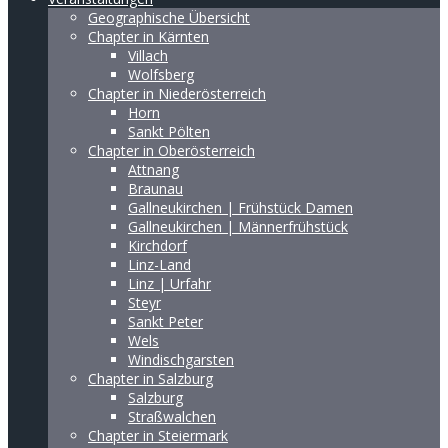
Geographische Übersicht
Chapter in Kärnten
Villach
Wolfsberg
Chapter in Niederösterreich
Horn
Sankt Pölten
Chapter in Oberösterreich
Attnang
Braunau
Gallneukirchen | Frühstück Damen
Gallneukirchen | Männerfrühstück
Kirchdorf
Linz-Land
Linz | Urfahr
Steyr
Sankt Peter
Wels
Windischgarsten
Chapter in Salzburg
Salzburg
Straßwalchen
Chapter in Steiermark