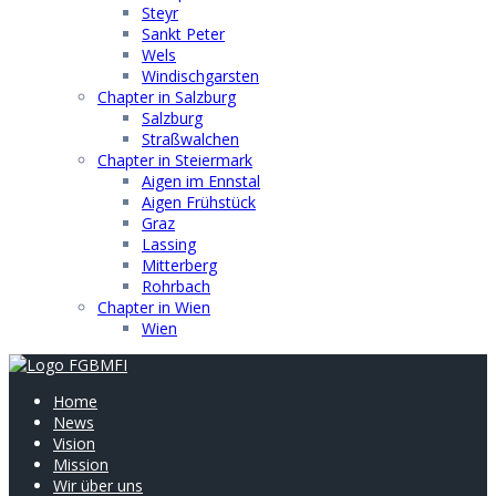
Steyr
Sankt Peter
Wels
Windischgarsten
Chapter in Salzburg
Salzburg
Straßwalchen
Chapter in Steiermark
Aigen im Ennstal
Aigen Frühstück
Graz
Lassing
Mitterberg
Rohrbach
Chapter in Wien
Wien
Home
News
Vision
Mission
Wir über uns