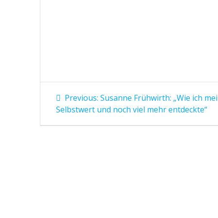
Beitragsnavigation
Previous
Previous:
Susanne Frühwirth: „Wie ich me
post:
Selbstwert und noch viel mehr entdeckte“