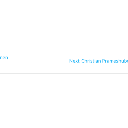
inen
Next
Next:
Christian Prameshub
post: