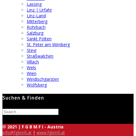
Lassing
Linz | Urfahr
Linz-Land
Mitterberg
Rohrbach
Salzburg
Sankt Pölten
St. Peter am Wimberg
Steyr
Straßwalchen
Villach
Wels
Wien
Windischgarsten
Wolfsberg
Suchen & Finden
Search
for:
® 2021 | F G B M F I - Austria
info@fgbmfi.at
|
www.fgbmfi.at