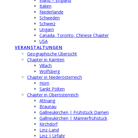
Irland – England
Italien
Niederlande
Schweden
Schweiz
Ungarn
Canada, Toronto, Chinese Chapter
USA
VERANSTALTUNGEN
Geographische Übersicht
Chapter in Kärnten
Villach
Wolfsberg
Chapter in Niederösterreich
Horn
Sankt Pölten
Chapter in Oberösterreich
Attnang
Braunau
Gallneukirchen | Frühstück Damen
Gallneukirchen | Männerfrühstück
Kirchdorf
Linz-Land
Linz | Urfahr