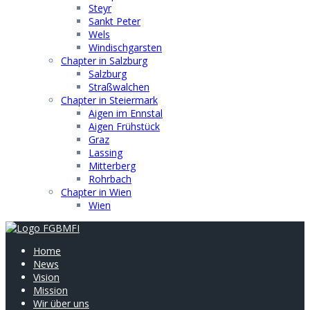
Steyr
Sankt Peter
Wels
Windischgarsten
Chapter in Salzburg
Salzburg
Straßwalchen
Chapter in Steiermark
Aigen im Ennstal
Aigen Frühstück
Graz
Lassing
Mitterberg
Rohrbach
Chapter in Wien
Wien
Home
News
Vision
Mission
Wir über uns