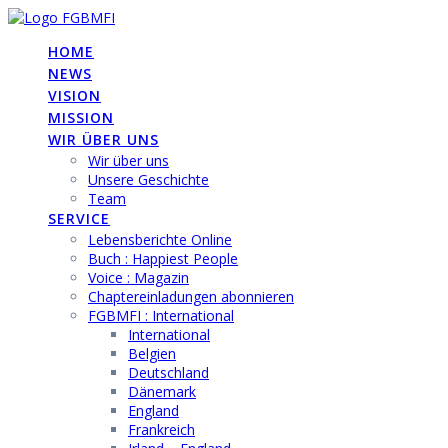
Skip
to
HOME
content
NEWS
VISION
MISSION
WIR ÜBER UNS
Wir über uns
Unsere Geschichte
Team
SERVICE
Lebensberichte Online
Buch : Happiest People
Voice : Magazin
Chaptereinladungen abonnieren
FGBMFI : International
International
Belgien
Deutschland
Dänemark
England
Frankreich