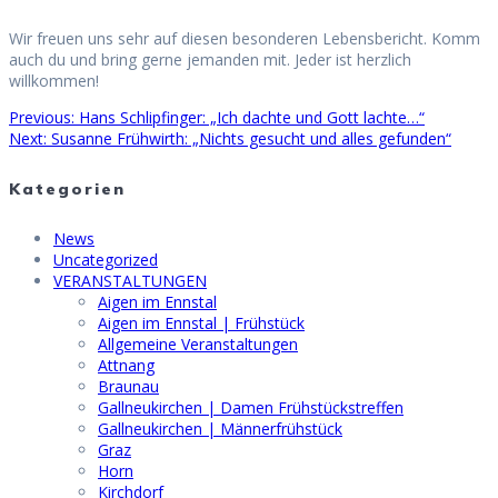
Wir freuen uns sehr auf diesen besonderen Lebensbericht. Komm
auch du und bring gerne jemanden mit. Jeder ist herzlich
willkommen!
Previous
Previous:
Hans Schlipfinger: „Ich dachte und Gott lachte…“
Beitragsnavigation
Next
post:
Next:
Susanne Frühwirth: „Nichts gesucht und alles gefunden“
post:
Kategorien
News
Uncategorized
VERANSTALTUNGEN
Aigen im Ennstal
Aigen im Ennstal | Frühstück
Allgemeine Veranstaltungen
Attnang
Braunau
Gallneukirchen | Damen Frühstückstreffen
Gallneukirchen | Männerfrühstück
Graz
Horn
Kirchdorf