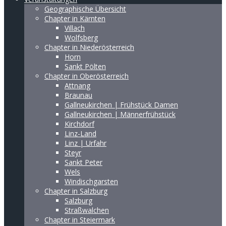
Geographische Übersicht
Chapter in Kärnten
Villach
Wolfsberg
Chapter in Niederösterreich
Horn
Sankt Pölten
Chapter in Oberösterreich
Attnang
Braunau
Gallneukirchen | Frühstück Damen
Gallneukirchen | Männerfrühstück
Kirchdorf
Linz-Land
Linz | Urfahr
Steyr
Sankt Peter
Wels
Windischgarsten
Chapter in Salzburg
Salzburg
Straßwalchen
Chapter in Steiermark