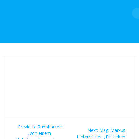
Skip
to
content
Beitragsnavigation
Previous
Previous:
Rudolf Asen:
Next
Next:
Mag. Markus
post:
„Von einem
post:
Hinterreitner: „Ein Leben