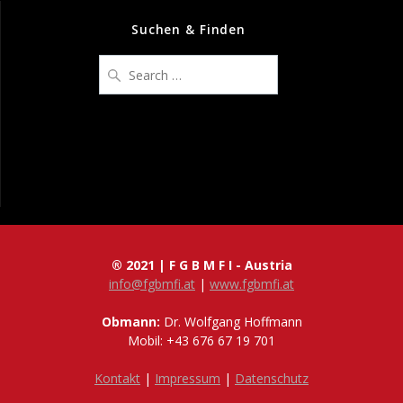
Suchen & Finden
Search
for:
® 2021 | F G B M F I - Austria
info@fgbmfi.at
|
www.fgbmfi.at
Obmann:
Dr. Wolfgang Hoffmann
Mobil: +43 676 67 19 701
Kontakt
|
Impressum
|
Datenschutz