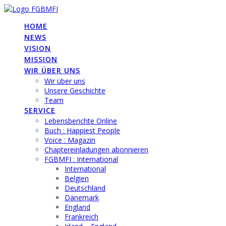
Skip
to
HOME
content
NEWS
VISION
MISSION
WIR ÜBER UNS
Wir über uns
Unsere Geschichte
Team
SERVICE
Lebensberichte Online
Buch : Happiest People
Voice : Magazin
Chaptereinladungen abonnieren
FGBMFI : International
International
Belgien
Deutschland
Dänemark
England
Frankreich