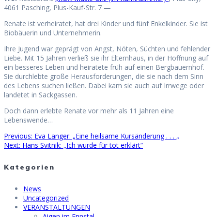
4061 Pasching, Plus-Kauf-Str. 7 —
Renate ist verheiratet, hat drei Kinder und fünf Enkelkinder. Sie ist
Biobäuerin und Unternehmerin.
Ihre Jugend war geprägt von Angst, Nöten, Süchten und fehlender
Liebe. Mit 15 Jahren verließ sie ihr Elternhaus, in der Hoffnung auf
ein besseres Leben und heiratete früh auf einen Bergbauernhof.
Sie durchlebte große Herausforderungen, die sie nach dem Sinn
des Lebens suchen ließen. Dabei kam sie auch auf Irrwege oder
landetet in Sackgassen.
Doch dann erlebte Renate vor mehr als 11 Jahren eine
Lebenswende…
Previous
Previous:
Eva Langer: „Eine heilsame Kursänderung . . . „
Beitragsnavigation
Next
post:
Next:
Hans Svitnik: „Ich wurde für tot erklärt“
post:
Kategorien
News
Uncategorized
VERANSTALTUNGEN
Aigen im Ennstal