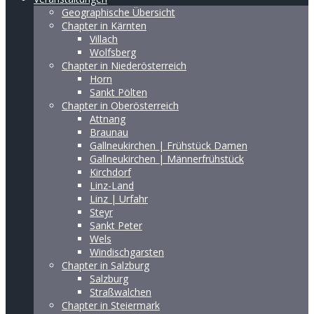
Geographische Übersicht
Chapter in Kärnten
Villach
Wolfsberg
Chapter in Niederösterreich
Horn
Sankt Pölten
Chapter in Oberösterreich
Attnang
Braunau
Gallneukirchen | Frühstück Damen
Gallneukirchen | Männerfrühstück
Kirchdorf
Linz-Land
Linz | Urfahr
Steyr
Sankt Peter
Wels
Windischgarsten
Chapter in Salzburg
Salzburg
Straßwalchen
Chapter in Steiermark