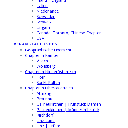
Irland – England
Italien
Niederlande
Schweden
Schweiz
Ungarn
Canada, Toronto, Chinese Chapter
USA
VERANSTALTUNGEN
Geographische Übersicht
Chapter in Kärnten
Villach
Wolfsberg
Chapter in Niederösterreich
Horn
Sankt Pölten
Chapter in Oberösterreich
Attnang
Braunau
Gallneukirchen | Frühstück Damen
Gallneukirchen | Männerfrühstück
Kirchdorf
Linz-Land
Linz | Urfahr