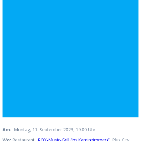
Am:
Montag, 11. September 2023, 19:00 Uhr —
Wo:
Restaurant
„ROX-Music-Grill (im Kaminzimmer)“
, Plus City,