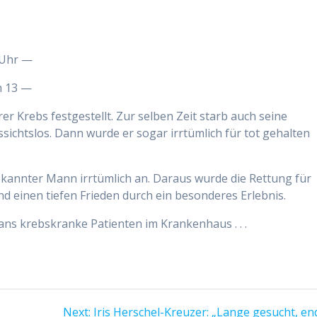
 Uhr —
n 13 —
r Krebs festgestellt. Zur selben Zeit starb auch seine
ssichtslos. Dann wurde er sogar irrtümlich für tot gehalten
ekannter Mann irrtümlich an. Daraus wurde die Rettung für
d einen tiefen Frieden durch ein besonderes Erlebnis.
ans krebskranke Patienten im Krankenhaus . . .
Next
Next:
Iris Herschel-Kreuzer: „Lange gesucht, en