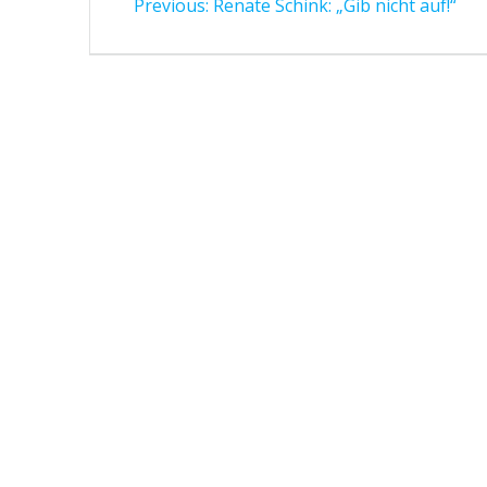
Previous
Previous:
Renate Schink: „Gib nicht auf!“
post: