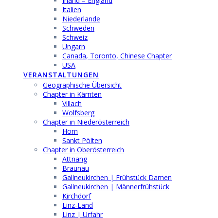
Irland – England
Italien
Niederlande
Schweden
Schweiz
Ungarn
Canada, Toronto, Chinese Chapter
USA
VERANSTALTUNGEN
Geographische Übersicht
Chapter in Kärnten
Villach
Wolfsberg
Chapter in Niederösterreich
Horn
Sankt Pölten
Chapter in Oberösterreich
Attnang
Braunau
Gallneukirchen | Frühstück Damen
Gallneukirchen | Männerfrühstück
Kirchdorf
Linz-Land
Linz | Urfahr