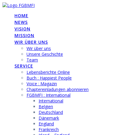
Skip
to
HOME
content
NEWS
VISION
MISSION
WIR ÜBER UNS
Wir über uns
Unsere Geschichte
Team
SERVICE
Lebensberichte Online
Buch : Happiest People
Voice : Magazin
Chaptereinladungen abonnieren
FGBMFI : International
International
Belgien
Deutschland
Dänemark
England
Frankreich