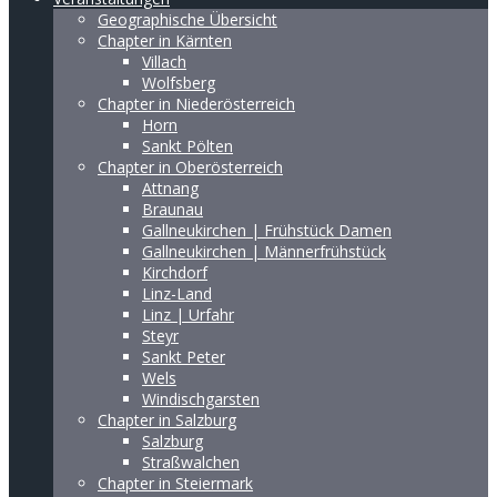
Geographische Übersicht
Chapter in Kärnten
Villach
Wolfsberg
Chapter in Niederösterreich
Horn
Sankt Pölten
Chapter in Oberösterreich
Attnang
Braunau
Gallneukirchen | Frühstück Damen
Gallneukirchen | Männerfrühstück
Kirchdorf
Linz-Land
Linz | Urfahr
Steyr
Sankt Peter
Wels
Windischgarsten
Chapter in Salzburg
Salzburg
Straßwalchen
Chapter in Steiermark