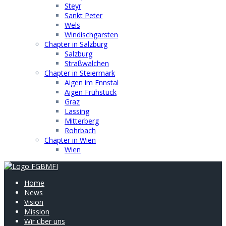
Steyr
Sankt Peter
Wels
Windischgarsten
Chapter in Salzburg
Salzburg
Straßwalchen
Chapter in Steiermark
Aigen im Ennstal
Aigen Frühstück
Graz
Lassing
Mitterberg
Rohrbach
Chapter in Wien
Wien
Home
News
Vision
Mission
Wir über uns