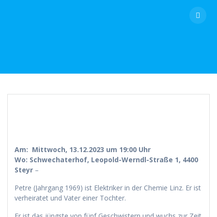
Skip
to
content
Am:
Mittwoch, 13.12.2023 um 19:00 Uhr
Wo:
Schwechaterhof, Leopold-Werndl-Straße 1, 4400
Steyr
–
Petre (Jahrgang 1969) ist Elektriker in der Chemie Linz. Er ist
verheiratet und Vater einer Tochter.
Er ist das jüngste von fünf Geschwistern und wuchs zur Zeit