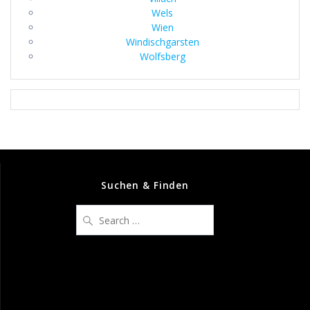
Wels
Wien
Windischgarsten
Wolfsberg
Suchen & Finden
Search
for: