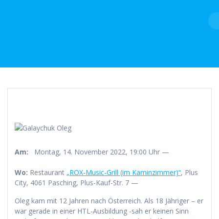
Skip
to
content
Am:
Montag, 14. November 2022, 19:00 Uhr —
Wo:
Restaurant
„ROX-Music-Grill (im Kaminzimmer)“
, Plus
City, 4061 Pasching, Plus-Kauf-Str. 7 —
Oleg kam mit 12 Jahren nach Österreich. Als 18 Jähriger – er
war gerade in einer HTL-Ausbildung -sah er keinen Sinn