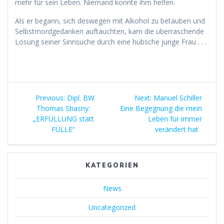
mehr für sein Leben. Niemand konnte ihm helfen.
Als er begann, sich deswegen mit Alkohol zu betäuben und
Selbstmordgedanken auftauchten, kam die überraschende
Lösung seiner Sinnsuche durch eine hübsche junge Frau . . .
Beitragsnavigation
Previous
Next
Previous:
Dipl. BW
Next:
Manuel Schiller
post:
post:
Thomas Stiasny:
Eine Begegnung die mein
„ERFÜLLUNG statt
Leben für immer
FÜLLE“
verändert hat
KATEGORIEN
News
Uncategorized