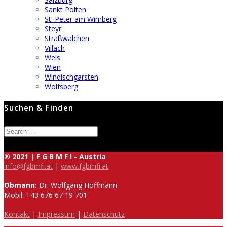
Sankt Pölten
St. Peter am Wimberg
Steyr
Straßwalchen
Villach
Wels
Wien
Windischgarsten
Wolfsberg
Suchen & Finden
Search
for:
® 2021 | F G B M F I - Austria
info@fgbmfi.at
|
www.fgbmfi.at
Obmann:
Dr. Wolfgang Hoffmann
Mobil: +43 676 67 19 701
Kontakt
|
Impressum
|
Datenschutz