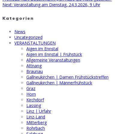
Beitragsnavigation
Next
post:
Next:
Veranstaltung am Dienstag, 24.3.2026, 9 Uhr
post:
Kategorien
News
Uncategorized
VERANSTALTUNGEN
Aigen im Ennstal
Aigen im Ennstal | Frühstück
Allgemeine Veranstaltungen
Attnang
Braunau
Gallneukirchen | Damen Frühstückstreffen
Gallneukirchen | Männerfrühstück
Graz
Horn
Kirchdorf
Lassing
Linz | Urfahr
Linz-Land
Mitterberg
Rohrbach
Salzburg