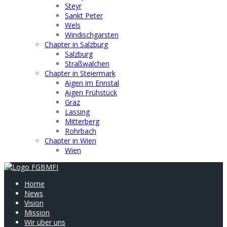
Steyr
Sankt Peter
Wels
Windischgarsten
Chapter in Salzburg
Salzburg
Straßwalchen
Chapter in Steiermark
Aigen im Ennstal
Aigen Frühstück
Graz
Lassing
Mitterberg
Rohrbach
Chapter in Wien
Wien
Home
News
Vision
Mission
Wir über uns