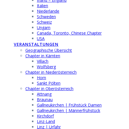
Irland – England
Italien
Niederlande
Schweden
Schweiz
Ungarn
Canada, Toronto, Chinese Chapter
USA
VERANSTALTUNGEN
Geographische Übersicht
Chapter in Kärnten
Villach
Wolfsberg
Chapter in Niederösterreich
Horn
Sankt Pölten
Chapter in Oberösterreich
Attnang
Braunau
Gallneukirchen | Frühstück Damen
Gallneukirchen | Männerfrühstück
Kirchdorf
Linz-Land
Linz | Urfahr