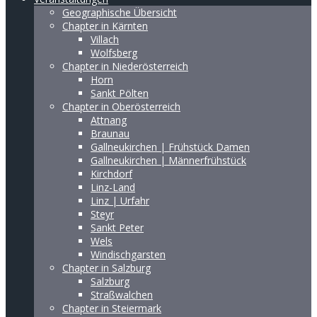
Geographische Übersicht
Chapter in Kärnten
Villach
Wolfsberg
Chapter in Niederösterreich
Horn
Sankt Pölten
Chapter in Oberösterreich
Attnang
Braunau
Gallneukirchen | Frühstück Damen
Gallneukirchen | Männerfrühstück
Kirchdorf
Linz-Land
Linz | Urfahr
Steyr
Sankt Peter
Wels
Windischgarsten
Chapter in Salzburg
Salzburg
Straßwalchen
Chapter in Steiermark