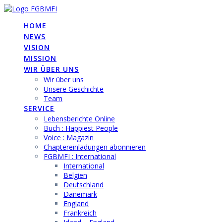
Skip
to
HOME
content
NEWS
VISION
MISSION
WIR ÜBER UNS
Wir über uns
Unsere Geschichte
Team
SERVICE
Lebensberichte Online
Buch : Happiest People
Voice : Magazin
Chaptereinladungen abonnieren
FGBMFI : International
International
Belgien
Deutschland
Dänemark
England
Frankreich