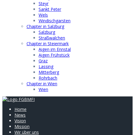
Steyr
Sankt Peter
Wels
Windischgarsten
Chapter in Salzburg
Salzburg
Straßwalchen
Chapter in Steiermark
Aigen im Ennstal
Aigen Frühstück
Graz
Lassing
Mitterberg
Rohrbach
Chapter in Wien
Wien
Home
News
Vision
Mission
Wir über uns