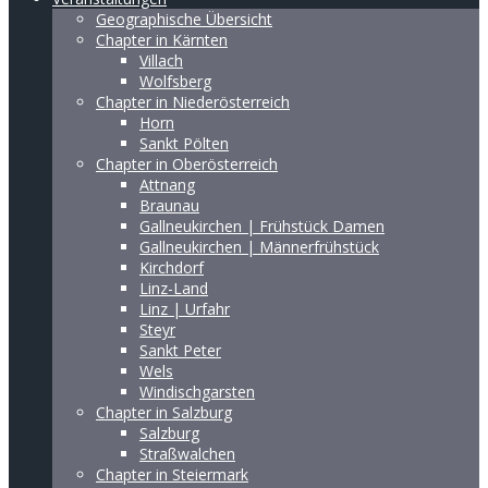
Geographische Übersicht
Chapter in Kärnten
Villach
Wolfsberg
Chapter in Niederösterreich
Horn
Sankt Pölten
Chapter in Oberösterreich
Attnang
Braunau
Gallneukirchen | Frühstück Damen
Gallneukirchen | Männerfrühstück
Kirchdorf
Linz-Land
Linz | Urfahr
Steyr
Sankt Peter
Wels
Windischgarsten
Chapter in Salzburg
Salzburg
Straßwalchen
Chapter in Steiermark