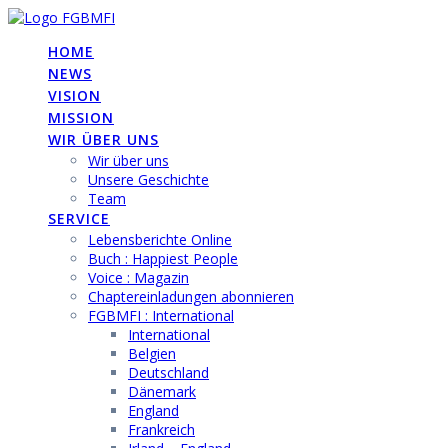
Skip
to
HOME
content
NEWS
VISION
MISSION
WIR ÜBER UNS
Wir über uns
Unsere Geschichte
Team
SERVICE
Lebensberichte Online
Buch : Happiest People
Voice : Magazin
Chaptereinladungen abonnieren
FGBMFI : International
International
Belgien
Deutschland
Dänemark
England
Frankreich