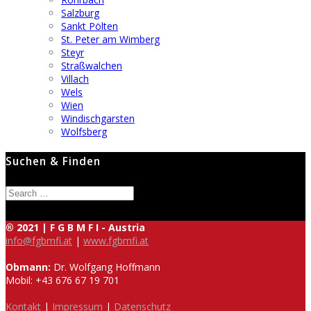
Salzburg
Sankt Pölten
St. Peter am Wimberg
Steyr
Straßwalchen
Villach
Wels
Wien
Windischgarsten
Wolfsberg
Suchen & Finden
Search
for:
® 2021 | F G B M F I - Austria
info@fgbmfi.at
|
www.fgbmfi.at
Obmann:
Dr. Wolfgang Hoffmann
Mobil: +43 676 67 19 701
Kontakt
|
Impressum
|
Datenschutz