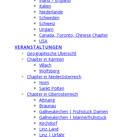
Irland – England
Italien
Niederlande
Schweden
Schweiz
Ungarn
Canada, Toronto, Chinese Chapter
USA
VERANSTALTUNGEN
Geographische Übersicht
Chapter in Kärnten
Villach
Wolfsberg
Chapter in Niederösterreich
Horn
Sankt Pölten
Chapter in Oberösterreich
Attnang
Braunau
Gallneukirchen | Frühstück Damen
Gallneukirchen | Männerfrühstück
Kirchdorf
Linz-Land
Linz | Urfahr