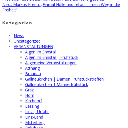
Beitragsnavigation
Next
post:
Next:
Markus Krenn: „Einmal Hölle und retour – mein Weg in die
post:
Freiheit“
Kategorien
News
Uncategorized
VERANSTALTUNGEN
Aigen im Ennstal
Aigen im Ennstal | Frühstück
Allgemeine Veranstaltungen
Attnang
Braunau
Gallneukirchen | Damen Frühstückstreffen
Gallneukirchen | Männerfrühstück
Graz
Horn
Kirchdorf
Lassing
Linz | Urfahr
Linz-Land
Mitterberg
Rohrbach