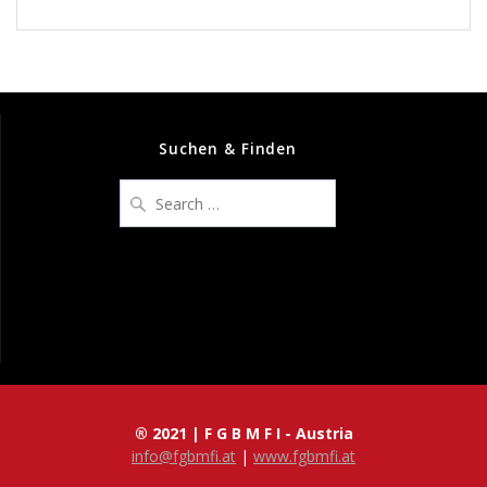
Suchen & Finden
Search
for:
® 2021 | F G B M F I - Austria
info@fgbmfi.at
|
www.fgbmfi.at