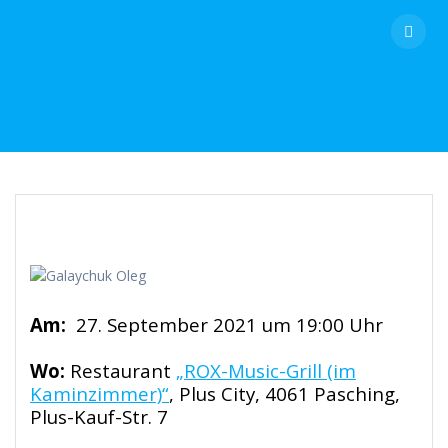
Skip
to
content
Am:
27. September 2021 um 19:00 Uhr
Wo:
Restaurant
„ROX-Music-Grill (im
Kaminzimmer)“
, Plus City, 4061 Pasching,
Plus-Kauf-Str. 7