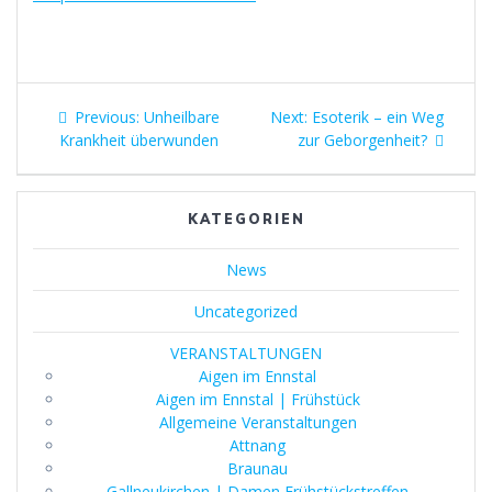
Beitragsnavigation
Previous
Next
Previous:
Unheilbare
Next:
Esoterik – ein Weg
post:
post:
Krankheit überwunden
zur Geborgenheit?
KATEGORIEN
News
Uncategorized
VERANSTALTUNGEN
Aigen im Ennstal
Aigen im Ennstal | Frühstück
Allgemeine Veranstaltungen
Attnang
Braunau
Gallneukirchen | Damen Frühstückstreffen