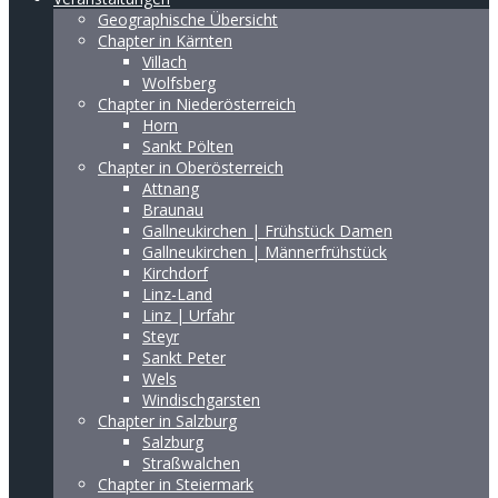
Geographische Übersicht
Chapter in Kärnten
Villach
Wolfsberg
Chapter in Niederösterreich
Horn
Sankt Pölten
Chapter in Oberösterreich
Attnang
Braunau
Gallneukirchen | Frühstück Damen
Gallneukirchen | Männerfrühstück
Kirchdorf
Linz-Land
Linz | Urfahr
Steyr
Sankt Peter
Wels
Windischgarsten
Chapter in Salzburg
Salzburg
Straßwalchen
Chapter in Steiermark