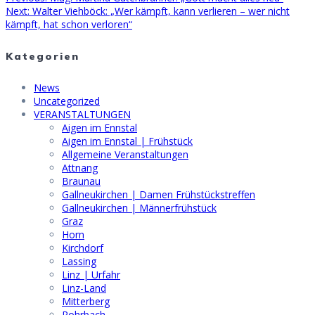
Beitragsnavigation
Next
post:
Next:
Walter Viehböck: „Wer kämpft, kann verlieren – wer nicht
post:
kämpft, hat schon verloren“
Kategorien
News
Uncategorized
VERANSTALTUNGEN
Aigen im Ennstal
Aigen im Ennstal | Frühstück
Allgemeine Veranstaltungen
Attnang
Braunau
Gallneukirchen | Damen Frühstückstreffen
Gallneukirchen | Männerfrühstück
Graz
Horn
Kirchdorf
Lassing
Linz | Urfahr
Linz-Land
Mitterberg
Rohrbach