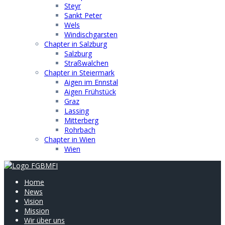
Steyr
Sankt Peter
Wels
Windischgarsten
Chapter in Salzburg
Salzburg
Straßwalchen
Chapter in Steiermark
Aigen im Ennstal
Aigen Frühstück
Graz
Lassing
Mitterberg
Rohrbach
Chapter in Wien
Wien
Home
News
Vision
Mission
Wir über uns