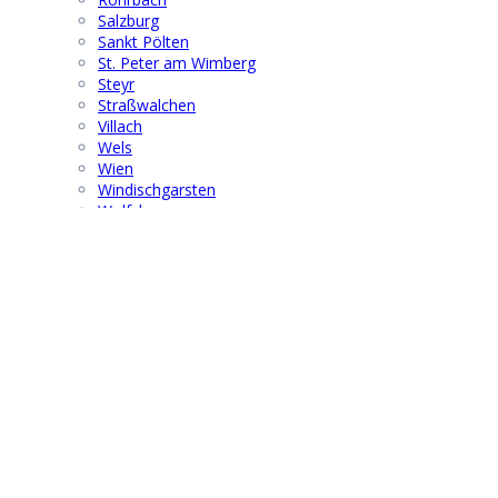
Salzburg
Sankt Pölten
St. Peter am Wimberg
Steyr
Straßwalchen
Villach
Wels
Wien
Windischgarsten
Wolfsberg
Suchen & Finden
Search
for:
® 2021 | F G B M F I - Austria
info@fgbmfi.at
|
www.fgbmfi.at
Obmann:
Dr. Wolfgang Hoffmann
Mobil: +43 676 67 19 701
Kontakt
|
Impressum
|
Datenschutz