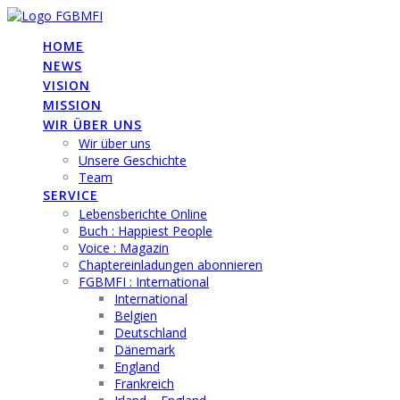
Skip
to
HOME
content
NEWS
VISION
MISSION
WIR ÜBER UNS
Wir über uns
Unsere Geschichte
Team
SERVICE
Lebensberichte Online
Buch : Happiest People
Voice : Magazin
Chaptereinladungen abonnieren
FGBMFI : International
International
Belgien
Deutschland
Dänemark
England
Frankreich