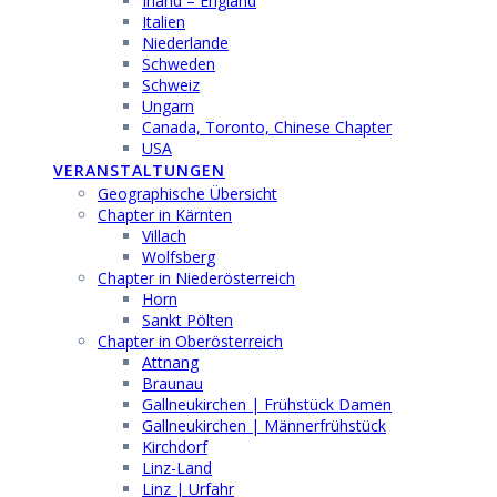
Irland – England
Italien
Niederlande
Schweden
Schweiz
Ungarn
Canada, Toronto, Chinese Chapter
USA
VERANSTALTUNGEN
Geographische Übersicht
Chapter in Kärnten
Villach
Wolfsberg
Chapter in Niederösterreich
Horn
Sankt Pölten
Chapter in Oberösterreich
Attnang
Braunau
Gallneukirchen | Frühstück Damen
Gallneukirchen | Männerfrühstück
Kirchdorf
Linz-Land
Linz | Urfahr