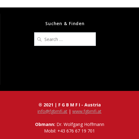
Suchen & Finden
Search
for:
® 2021 | F G B M F I - Austria
info@fgbmfi.at
|
www.fgbmfi.at
Obmann:
Dr. Wolfgang Hoffmann
Mobil: +43 676 67 19 701