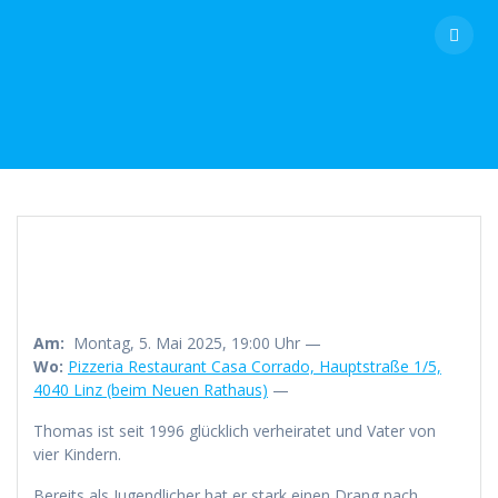
Skip
to
content
Am:
Montag, 5. Mai 2025, 19:00 Uhr —
Wo:
Pizzeria Restaurant Casa Corrado, Hauptstraße 1/5,
4040 Linz (beim Neuen Rathaus)
—
Thomas ist seit 1996 glücklich verheiratet und Vater von
vier Kindern.
Bereits als Jugendlicher hat er stark einen Drang nach