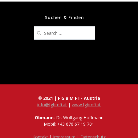
Suchen & Finden
Search
for:
® 2021 | F G B M F I - Austria
info@fgbmfi.at
|
www.fgbmfi.at
Obmann:
Dr. Wolfgang Hoffmann
Mobil: +43 676 67 19 701
Kontakt
|
Impressum
|
Datenschutz