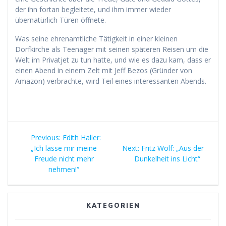
der ihn fortan begleitete, und ihm immer wieder
übernatürlich Türen öffnete.
Was seine ehrenamtliche Tätigkeit in einer kleinen
Dorfkirche als Teenager mit seinen späteren Reisen um die
Welt im Privatjet zu tun hatte, und wie es dazu kam, dass er
einen Abend in einem Zelt mit Jeff Bezos (Gründer von
Amazon) verbrachte, wird Teil eines interessanten Abends.
Beitragsnavigation
Previous
Previous:
Edith Haller:
post:
Next
„Ich lasse mir meine
Next:
Fritz Wolf: „Aus der
post:
Freude nicht mehr
Dunkelheit ins Licht“
nehmen!“
KATEGORIEN