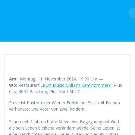
Skip
to
content
Am:
Montag, 11. November 2024, 19:00 Uhr —
Wo:
Restaurant
„ROX-Music-Grill (im Kaminzimmer)“
, Plus
City, 4061 Pasching, Plus-Kauf-Str. 7 —
Steve ist Pastor einer Wiener Freikirche. Er ist mit Brenda
verheiratet und Vater von zwei Kindern.
Schon mit 4 Jahren hatte Steve eine Begegnung mit Gott,
die sein Leben bleibend verändern würde. Seine Leben ist
eine Geschichte über die Treue, Güte und Geduld Gottes,