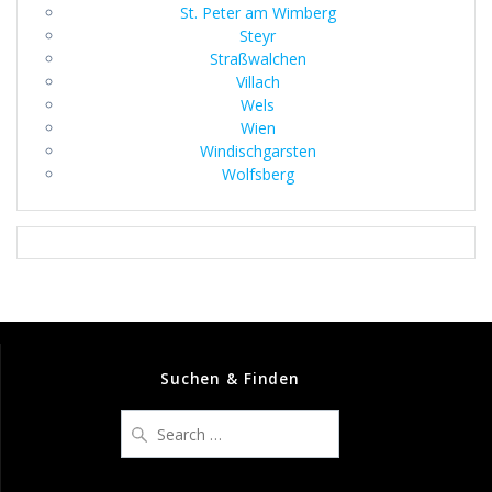
St. Peter am Wimberg
Steyr
Straßwalchen
Villach
Wels
Wien
Windischgarsten
Wolfsberg
Suchen & Finden
Search
for: