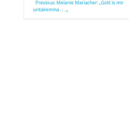
Previous
Previous:
Melanie Mariacher: „Gott is mir
post:
untakemma . . . „