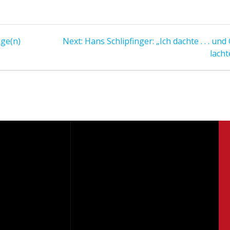
Next
age(n)
Next:
Hans Schlipfinger: „Ich dachte . . . und
post:
lacht