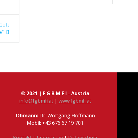
 Gott
e“
® 2021 | F G B M F I - Austria
info@fgbmfi.at
|
www.fgbmfi.at
Obmann:
Dr. Wolfgang Hoffmann
Mobil: +43 676 67 19 701
Kontakt
|
Impressum
|
Datenschutz