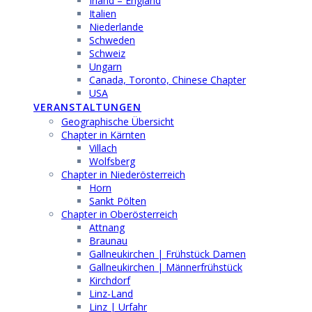
Irland – England
Italien
Niederlande
Schweden
Schweiz
Ungarn
Canada, Toronto, Chinese Chapter
USA
VERANSTALTUNGEN
Geographische Übersicht
Chapter in Kärnten
Villach
Wolfsberg
Chapter in Niederösterreich
Horn
Sankt Pölten
Chapter in Oberösterreich
Attnang
Braunau
Gallneukirchen | Frühstück Damen
Gallneukirchen | Männerfrühstück
Kirchdorf
Linz-Land
Linz | Urfahr