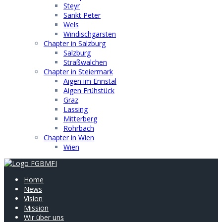
Steyr
Sankt Peter
Wels
Windischgarsten
Chapter in Salzburg
Salzburg
Straßwalchen
Chapter in Steiermark
Aigen im Ennstal
Aigen Frühstück
Graz
Lassing
Mitterberg
Rohrbach
Chapter in Wien
Wien
Home
News
Vision
Mission
Wir über uns