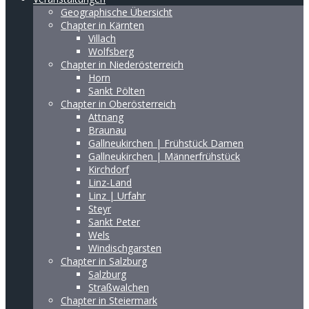
Geographische Übersicht
Chapter in Kärnten
Villach
Wolfsberg
Chapter in Niederösterreich
Horn
Sankt Pölten
Chapter in Oberösterreich
Attnang
Braunau
Gallneukirchen | Frühstück Damen
Gallneukirchen | Männerfrühstück
Kirchdorf
Linz-Land
Linz | Urfahr
Steyr
Sankt Peter
Wels
Windischgarsten
Chapter in Salzburg
Salzburg
Straßwalchen
Chapter in Steiermark