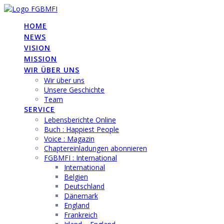
Skip
to
HOME
content
NEWS
VISION
MISSION
WIR ÜBER UNS
Wir über uns
Unsere Geschichte
Team
SERVICE
Lebensberichte Online
Buch : Happiest People
Voice : Magazin
Chaptereinladungen abonnieren
FGBMFI : International
International
Belgien
Deutschland
Dänemark
England
Frankreich