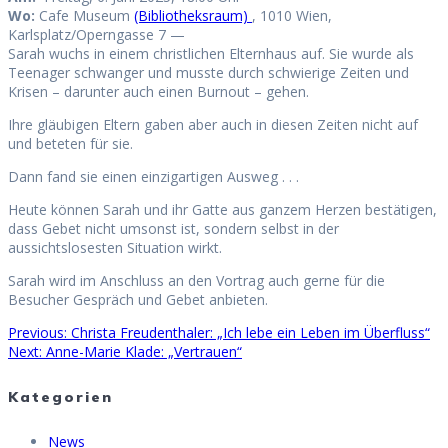
Wo:
Cafe Museum
(Bibliotheksraum)
, 1010 Wien,
Karlsplatz/Operngasse 7 —
Sarah wuchs in einem christlichen Elternhaus auf. Sie wurde als
Teenager schwanger und musste durch schwierige Zeiten und
Krisen – darunter auch einen Burnout – gehen.
Ihre gläubigen Eltern gaben aber auch in diesen Zeiten nicht auf
und beteten für sie.
Dann fand sie einen einzigartigen Ausweg . . .
Heute können Sarah und ihr Gatte aus ganzem Herzen bestätigen,
dass Gebet nicht umsonst ist, sondern selbst in der
aussichtslosesten Situation wirkt.
Sarah wird im Anschluss an den Vortrag auch gerne für die
Besucher Gespräch und Gebet anbieten.
Previous
Previous:
Christa Freudenthaler: „Ich lebe ein Leben im Überfluss“
Beitragsnavigation
Next
post:
Next:
Anne-Marie Klade: „Vertrauen“
post:
Kategorien
News