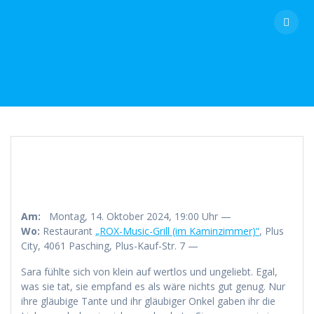
Skip
to
content
Am:
Montag, 14. Oktober 2024, 19:00 Uhr —
Wo:
Restaurant
„ROX-Music-Grill (im Kaminzimmer)“
, Plus
City, 4061 Pasching, Plus-Kauf-Str. 7 —
Sara fühlte sich von klein auf wertlos und ungeliebt. Egal,
was sie tat, sie empfand es als wäre nichts gut genug. Nur
ihre gläubige Tante und ihr gläubiger Onkel gaben ihr die