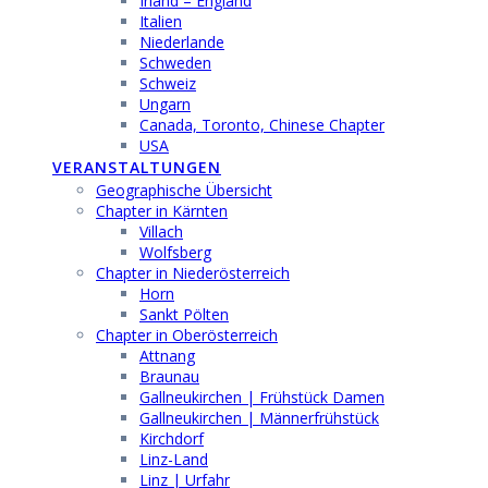
Irland – England
Italien
Niederlande
Schweden
Schweiz
Ungarn
Canada, Toronto, Chinese Chapter
USA
VERANSTALTUNGEN
Geographische Übersicht
Chapter in Kärnten
Villach
Wolfsberg
Chapter in Niederösterreich
Horn
Sankt Pölten
Chapter in Oberösterreich
Attnang
Braunau
Gallneukirchen | Frühstück Damen
Gallneukirchen | Männerfrühstück
Kirchdorf
Linz-Land
Linz | Urfahr