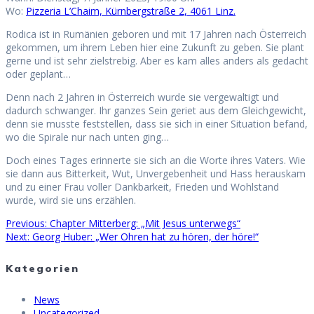
Wo:
Pizzeria L’Chaim, Kürnbergstraße 2, 4061 Linz.
Rodica ist in Rumänien geboren und mit 17 Jahren nach Österreich
gekommen, um ihrem Leben hier eine Zukunft zu geben. Sie plant
gerne und ist sehr zielstrebig. Aber es kam alles anders als gedacht
oder geplant…
Denn nach 2 Jahren in Österreich wurde sie vergewaltigt und
dadurch schwanger. Ihr ganzes Sein geriet aus dem Gleichgewicht,
denn sie musste feststellen, dass sie sich in einer Situation befand,
wo die Spirale nur nach unten ging…
Doch eines Tages erinnerte sie sich an die Worte ihres Vaters. Wie
sie dann aus Bitterkeit, Wut, Unvergebenheit und Hass herauskam
und zu einer Frau voller Dankbarkeit, Frieden und Wohlstand
wurde, wird sie uns erzählen.
Previous
Previous:
Chapter Mitterberg: „Mit Jesus unterwegs“
Beitragsnavigation
Next
post:
Next:
Georg Huber: „Wer Ohren hat zu hören, der höre!“
post:
Kategorien
News
Uncategorized