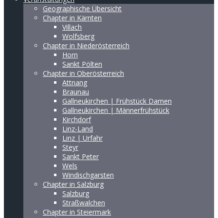
Geographische Übersicht
Chapter in Kärnten
Villach
Wolfsberg
Chapter in Niederösterreich
Horn
Sankt Pölten
Chapter in Oberösterreich
Attnang
Braunau
Gallneukirchen | Frühstück Damen
Gallneukirchen | Männerfrühstück
Kirchdorf
Linz-Land
Linz | Urfahr
Steyr
Sankt Peter
Wels
Windischgarsten
Chapter in Salzburg
Salzburg
Straßwalchen
Chapter in Steiermark