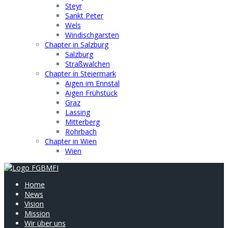
Steyr
Sankt Peter
Wels
Windischgarsten
Chapter in Salzburg
Salzburg
Straßwalchen
Chapter in Steiermark
Aigen im Ennstal
Aigen Frühstück
Graz
Lassing
Mitterberg
Rohrbach
Chapter in Wien
Wien
Home
News
Vision
Mission
Wir über uns