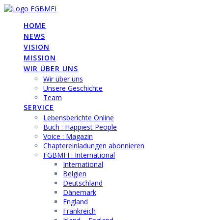
Skip
to
HOME
content
NEWS
VISION
MISSION
WIR ÜBER UNS
Wir über uns
Unsere Geschichte
Team
SERVICE
Lebensberichte Online
Buch : Happiest People
Voice : Magazin
Chaptereinladungen abonnieren
FGBMFI : International
International
Belgien
Deutschland
Dänemark
England
Frankreich