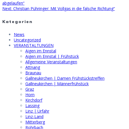
Beitragsnavigation
post:
abgelaufen“
Next
Next:
Christian Pühringer: Mit Vollgas in die falsche Richtung“
post:
Kategorien
News
Uncategorized
VERANSTALTUNGEN
Aigen im Ennstal
Aigen im Ennstal | Frühstück
Allgemeine Veranstaltungen
Attnang
Braunau
Gallneukirchen | Damen Frühstückstreffen
Gallneukirchen | Männerfrühstück
Graz
Horn
Kirchdorf
Lassing
Linz | Urfahr
Linz-Land
Mitterberg
Rohrbach