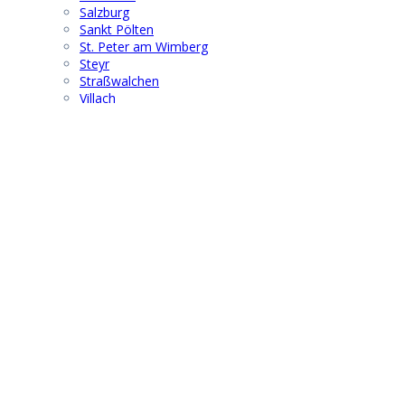
Salzburg
Sankt Pölten
St. Peter am Wimberg
Steyr
Straßwalchen
Villach
Wels
Wien
Windischgarsten
Wolfsberg
Suchen & Finden
Search
for:
® 2021 | F G B M F I - Austria
info@fgbmfi.at
|
www.fgbmfi.at
Obmann:
Dr. Wolfgang Hoffmann
Mobil: +43 676 67 19 701
Kontakt
|
Impressum
|
Datenschutz