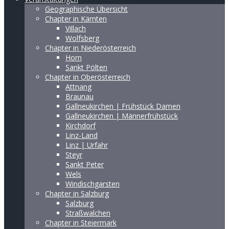
Geographische Übersicht
Chapter in Kärnten
Villach
Wolfsberg
Chapter in Niederösterreich
Horn
Sankt Pölten
Chapter in Oberösterreich
Attnang
Braunau
Gallneukirchen | Frühstück Damen
Gallneukirchen | Männerfrühstück
Kirchdorf
Linz-Land
Linz | Urfahr
Steyr
Sankt Peter
Wels
Windischgarsten
Chapter in Salzburg
Salzburg
Straßwalchen
Chapter in Steiermark