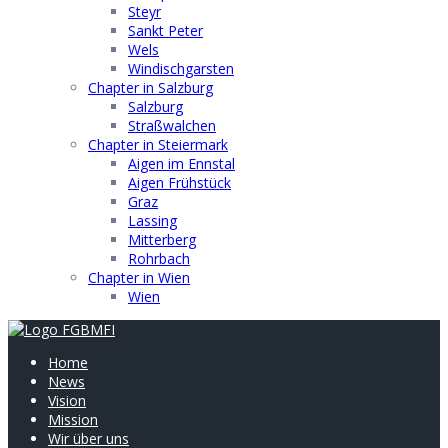
Steyr
Sankt Peter
Wels
Windischgarsten
Chapter in Salzburg
Salzburg
Straßwalchen
Chapter in Steiermark
Aigen im Ennstal
Aigen Frühstück
Graz
Lassing
Mitterberg
Rohrbach
Chapter in Wien
Wien
Home
News
Vision
Mission
Wir über uns