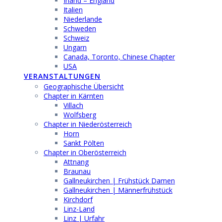
Irland – England
Italien
Niederlande
Schweden
Schweiz
Ungarn
Canada, Toronto, Chinese Chapter
USA
VERANSTALTUNGEN
Geographische Übersicht
Chapter in Kärnten
Villach
Wolfsberg
Chapter in Niederösterreich
Horn
Sankt Pölten
Chapter in Oberösterreich
Attnang
Braunau
Gallneukirchen | Frühstück Damen
Gallneukirchen | Männerfrühstück
Kirchdorf
Linz-Land
Linz | Urfahr