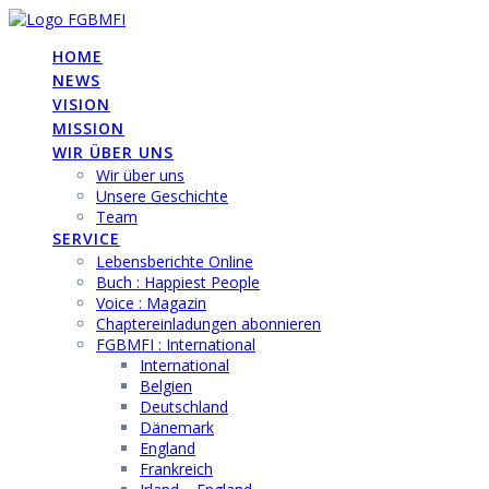
Skip
to
HOME
content
NEWS
VISION
MISSION
WIR ÜBER UNS
Wir über uns
Unsere Geschichte
Team
SERVICE
Lebensberichte Online
Buch : Happiest People
Voice : Magazin
Chaptereinladungen abonnieren
FGBMFI : International
International
Belgien
Deutschland
Dänemark
England
Frankreich