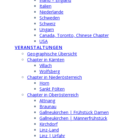
Irland – England
Italien
Niederlande
Schweden
Schweiz
Ungarn
Canada, Toronto, Chinese Chapter
USA
VERANSTALTUNGEN
Geographische Übersicht
Chapter in Kärnten
Villach
Wolfsberg
Chapter in Niederösterreich
Horn
Sankt Pölten
Chapter in Oberösterreich
Attnang
Braunau
Gallneukirchen | Frühstück Damen
Gallneukirchen | Männerfrühstück
Kirchdorf
Linz-Land
Linz | Urfahr