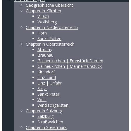
Geographische Übersicht
Chapter in Kärnten
Villach
Wolfsberg
Chapter in Niederösterreich
Horn
Sankt Pölten
Chapter in Oberösterreich
Attnang
Braunau
Gallneukirchen | Frühstück Damen
Gallneukirchen | Männerfrühstück
Kirchdorf
Linz-Land
Linz | Urfahr
Steyr
Sankt Peter
Wels
Windischgarsten
Chapter in Salzburg
Salzburg
Straßwalchen
Chapter in Steiermark