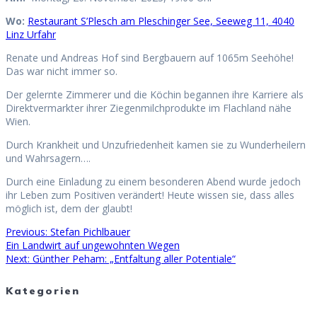
Wo:
Restaurant S’Plesch am Pleschinger See, Seeweg 11, 4040
Linz Urfahr
Renate und Andreas Hof sind Bergbauern auf 1065m Seehöhe!
Das war nicht immer so.
Der gelernte Zimmerer und die Köchin begannen ihre Karriere als
Direktvermarkter ihrer Ziegenmilchprodukte im Flachland nähe
Wien.
Durch Krankheit und Unzufriedenheit kamen sie zu Wunderheilern
und Wahrsagern….
Durch eine Einladung zu einem besonderen Abend wurde jedoch
ihr Leben zum Positiven verändert! Heute wissen sie, dass alles
möglich ist, dem der glaubt!
Previous
Previous:
Stefan Pichlbauer
Beitragsnavigation
post:
Ein Landwirt auf ungewohnten Wegen
Next
Next:
Günther Peham: „Entfaltung aller Potentiale“
post:
Kategorien