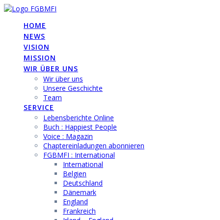
Skip
to
HOME
content
NEWS
VISION
MISSION
WIR ÜBER UNS
Wir über uns
Unsere Geschichte
Team
SERVICE
Lebensberichte Online
Buch : Happiest People
Voice : Magazin
Chaptereinladungen abonnieren
FGBMFI : International
International
Belgien
Deutschland
Dänemark
England
Frankreich