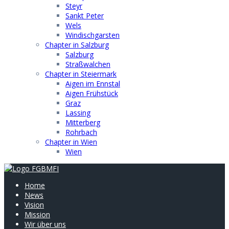
Steyr
Sankt Peter
Wels
Windischgarsten
Chapter in Salzburg
Salzburg
Straßwalchen
Chapter in Steiermark
Aigen im Ennstal
Aigen Frühstück
Graz
Lassing
Mitterberg
Rohrbach
Chapter in Wien
Wien
Home
News
Vision
Mission
Wir über uns