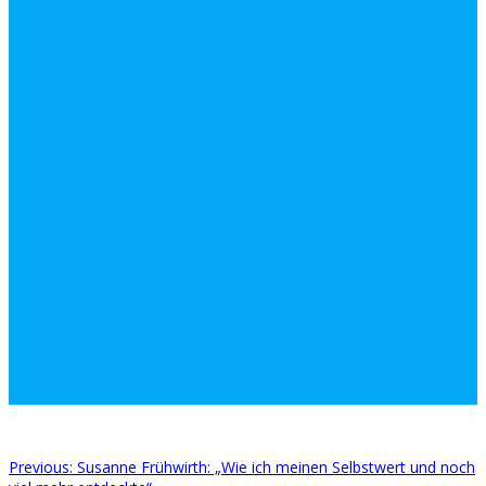
Previous
Previous:
Susanne Frühwirth: „Wie ich meinen Selbstwert und noch
Beitragsnavigation