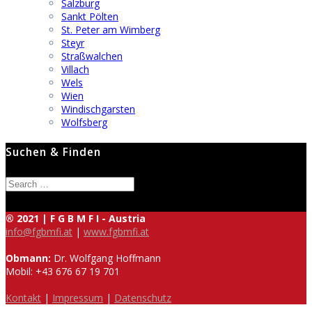
Salzburg
Sankt Pölten
St. Peter am Wimberg
Steyr
Straßwalchen
Villach
Wels
Wien
Windischgarsten
Wolfsberg
Suchen & Finden
Search
for:
® 2021 | F G B M F I - Austria
info@fgbmfi.at
|
www.fgbmfi.at
Obmann:
Dr. Wolfgang Hoffmann
Mobil: +43 676 67 19 701
Kontakt
|
Impressum
|
Datenschutz