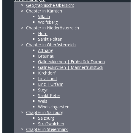
Geographische Übersicht
Chapter in Kärnten
Villach
Wolfsberg
Chapter in Niederösterreich
Horn
Sankt Pölten
Chapter in Oberösterreich
Attnang
Braunau
Gallneukirchen | Frühstück Damen
Gallneukirchen | Männerfrühstück
Kirchdorf
Linz-Land
Linz | Urfahr
Steyr
Sankt Peter
Wels
Windischgarsten
Chapter in Salzburg
Salzburg
Straßwalchen
Chapter in Steiermark