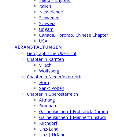
Irland – England
Italien
Niederlande
Schweden
Schweiz
Ungarn
Canada, Toronto, Chinese Chapter
USA
VERANSTALTUNGEN
Geographische Übersicht
Chapter in Kärnten
Villach
Wolfsberg
Chapter in Niederösterreich
Horn
Sankt Pölten
Chapter in Oberösterreich
Attnang
Braunau
Gallneukirchen | Frühstück Damen
Gallneukirchen | Männerfrühstück
Kirchdorf
Linz-Land
Linz | Urfahr