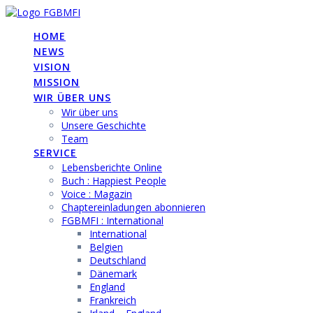
Skip
to
HOME
content
NEWS
VISION
MISSION
WIR ÜBER UNS
Wir über uns
Unsere Geschichte
Team
SERVICE
Lebensberichte Online
Buch : Happiest People
Voice : Magazin
Chaptereinladungen abonnieren
FGBMFI : International
International
Belgien
Deutschland
Dänemark
England
Frankreich