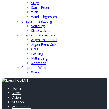
Steyr
Sankt Peter
Wels
Windischgarsten
Chapter in Salzburg
Salzburg
Straßwalchen
Chapter in Steiermark
Aigen im Ennstal
Aigen Frühstück
Graz
Lassing
Mitterberg
Rohrbach
Chapter in Wien
Wien
Home
News
Vision
Mission
Wir über uns