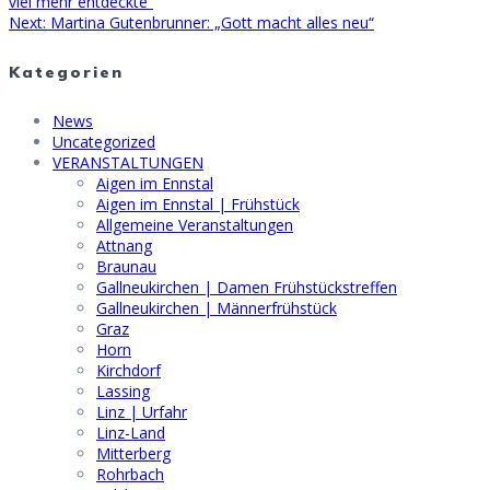
post:
viel mehr entdeckte“
Next
Next:
Martina Gutenbrunner: „Gott macht alles neu“
post:
Kategorien
News
Uncategorized
VERANSTALTUNGEN
Aigen im Ennstal
Aigen im Ennstal | Frühstück
Allgemeine Veranstaltungen
Attnang
Braunau
Gallneukirchen | Damen Frühstückstreffen
Gallneukirchen | Männerfrühstück
Graz
Horn
Kirchdorf
Lassing
Linz | Urfahr
Linz-Land
Mitterberg
Rohrbach