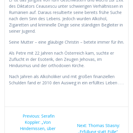
des Diktators Ceausescu unter schwierigen Verhältnissen in
Rumänien auf. Daraus resultierte seine bereits frühe Suche
nach dem Sinn des Lebens. Jedoch wurden Alkohol,
Zigaretten und kriminelle Dinge seine ständigen Begleiter in
seiner Jugend.
Seine Mutter – eine gläubige Christin – betete immer für ihn.
Als Petre mit 22 Jahren nach Österreich kam, suchte er
Zuflucht in der Esoterik, den Zeugen Jehovas, im
Hinduismus und der orthodoxen Kirche.
Nach Jahren als Alkoholiker und mit großen finanziellen
Schulden fand er 2010 den Ausweg in ein erfülltes Leben . . .
Beitragsnavigation
Previous
Previous:
Serafin
post:
Koppler: „Von
Next
Next:
Thomas Stiasny:
Hindernissen, über
post:
„Erfüllung statt Fülle“