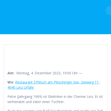
Skip
to
content
Am:
Montag, 4. Dezember 2023, 19:00 Uhr —
Wo:
Restaurant S’Plesch am Pleschinger See, Seeweg 11,
4040 Linz Urfahr
Petre (Jahrgang 1969) ist Elektriker in der Chemie Linz. Er ist
verheiratet und Vater einer Tochter.
Er ist das jüngste von fünf Geschwistern und wuchs zur Zeit