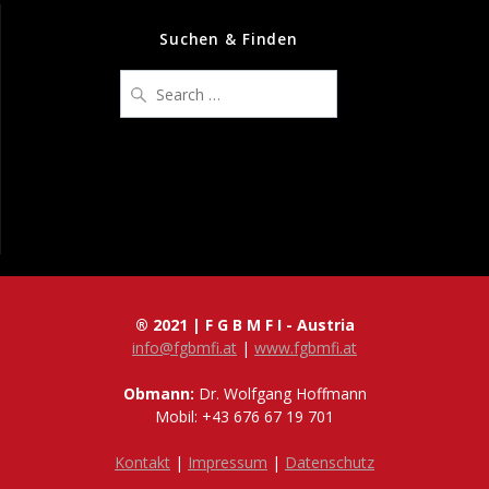
Suchen & Finden
Search
for:
® 2021 | F G B M F I - Austria
info@fgbmfi.at
|
www.fgbmfi.at
Obmann:
Dr. Wolfgang Hoffmann
Mobil: +43 676 67 19 701
Kontakt
|
Impressum
|
Datenschutz