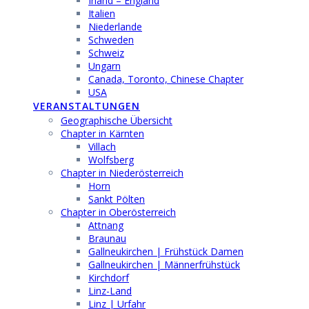
Irland – England
Italien
Niederlande
Schweden
Schweiz
Ungarn
Canada, Toronto, Chinese Chapter
USA
VERANSTALTUNGEN
Geographische Übersicht
Chapter in Kärnten
Villach
Wolfsberg
Chapter in Niederösterreich
Horn
Sankt Pölten
Chapter in Oberösterreich
Attnang
Braunau
Gallneukirchen | Frühstück Damen
Gallneukirchen | Männerfrühstück
Kirchdorf
Linz-Land
Linz | Urfahr