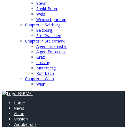
Steyr
Sankt Peter
Wels
Windischgarsten
Chapter in Salzburg
Salzburg
Straßwalchen
Chapter in Steiermark
Aigen im Ennstal
Aigen Frühstück
Graz
Lassing
Mitterberg
Rohrbach
Chapter in Wien
Wien
Home
News
Vision
Mission
Wir über uns