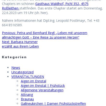
Chapters im schönen
Gasthaus Waldhof, Pichl 352, 4575
Roßleithen
stattfinden. Das erste Chapter startet am Donnerstag,
22.6.2023 um 19 Uhr (sh. hier).
Nähere Informationen hat Dipl.Ing. Leopold Postlmayr, Tel. +43
664 8516589.
Previous
Previous:
Petra und Bernhard Regl: „Leben mit unserem
Beitragsnavigation
post:
allmächtigen Gott – Eine Reise zu unseren Herzen“
Next
Next:
Barbara Hummer
post:
erzählt aus ihrem Leben
Kategorien
News
Uncategorized
VERANSTALTUNGEN
Aigen im Ennstal
Aigen im Ennstal | Frühstück
Allgemeine Veranstaltungen
Attnang
Braunau
Gallneukirchen | Damen Frühstückstreffen