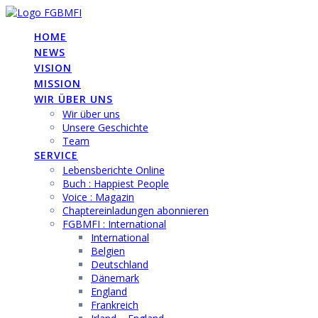
Skip
to
HOME
content
NEWS
VISION
MISSION
WIR ÜBER UNS
Wir über uns
Unsere Geschichte
Team
SERVICE
Lebensberichte Online
Buch : Happiest People
Voice : Magazin
Chaptereinladungen abonnieren
FGBMFI : International
International
Belgien
Deutschland
Dänemark
England
Frankreich