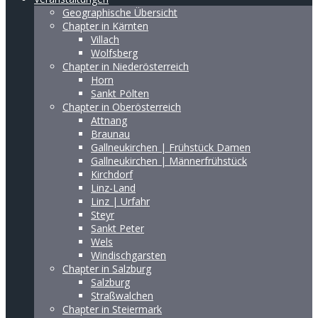
Geographische Übersicht
Chapter in Kärnten
Villach
Wolfsberg
Chapter in Niederösterreich
Horn
Sankt Pölten
Chapter in Oberösterreich
Attnang
Braunau
Gallneukirchen | Frühstück Damen
Gallneukirchen | Männerfrühstück
Kirchdorf
Linz-Land
Linz | Urfahr
Steyr
Sankt Peter
Wels
Windischgarsten
Chapter in Salzburg
Salzburg
Straßwalchen
Chapter in Steiermark