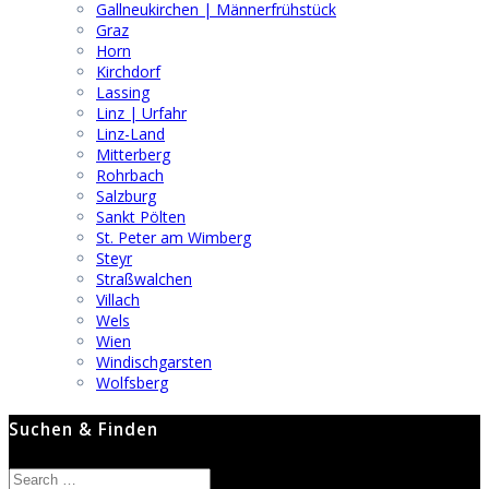
Gallneukirchen | Männerfrühstück
Graz
Horn
Kirchdorf
Lassing
Linz | Urfahr
Linz-Land
Mitterberg
Rohrbach
Salzburg
Sankt Pölten
St. Peter am Wimberg
Steyr
Straßwalchen
Villach
Wels
Wien
Windischgarsten
Wolfsberg
Suchen & Finden
Search