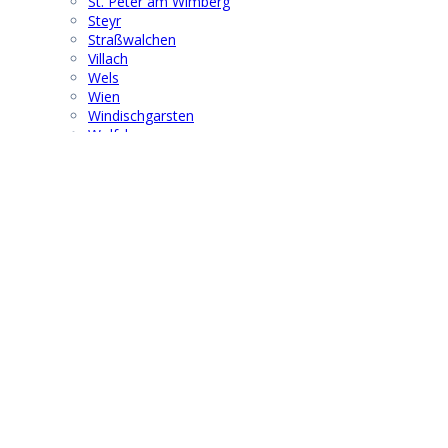
St. Peter am Wimberg
Steyr
Straßwalchen
Villach
Wels
Wien
Windischgarsten
Wolfsberg
Suchen & Finden
Search
for:
® 2021 | F G B M F I - Austria
info@fgbmfi.at
|
www.fgbmfi.at
Obmann:
Dr. Wolfgang Hoffmann
Mobil: +43 676 67 19 701
Kontakt
|
Impressum
|
Datenschutz
Diese Website benutzt Cookies und Google Fonts. Wenn Sie die
Website weiter nutzen, gehen wir von Ihrem Einverständnis aus.