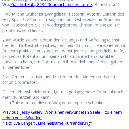
Wo:
Gasthof Falk, 8234 Rohrbach an der Lafnitz
, Bahnstraße 2 —
Frau Milena Gruber ist Evangelistin, Pastorin, Autorin, Leiterin des
Holy Spirit Fire Centre in Bulgarien und Österreich und Gründerin
von Hauskirchen. Sie ist wiedergeborene Christin im apostolisch
prophetischen Dienst.
2006 wurde sie von Gott in den Heilungs- und Befreiungsdienst
berufen. Ihr Bestreben ist es, den Leib Christi mit Lehre, Gebet und
Büchern praktisch auszurüsten, damit jeder seine geistliche Reife,
sein volles Potential, und seinen christusähnlichen Charakter
entwickeln kann, um Gott mit den ihm verliehenen Geistesgaben
zu verherrlichen.
Frau Gruber ist Juristin und Mutter von drei Kindern und auch
schon Großmutter.
Dieser Lebensbericht ermutigt, das gottgegebene Potential noch
mehr zu nutzen und kann
allen Zuhörern auf diesem Weg neue Impulse schenken.
Previous
Previous:
Jessy Galley: „Von einer verwundeten Seele – zu einem
Beitragsnavigation
post:
Leben voller Wunder“
Next
Next:
Eva Langer: „Eine heilsame Kursänderung“
post: