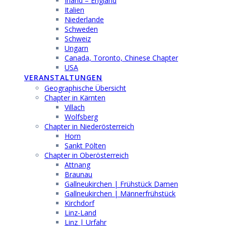
Irland – England
Italien
Niederlande
Schweden
Schweiz
Ungarn
Canada, Toronto, Chinese Chapter
USA
VERANSTALTUNGEN
Geographische Übersicht
Chapter in Kärnten
Villach
Wolfsberg
Chapter in Niederösterreich
Horn
Sankt Pölten
Chapter in Oberösterreich
Attnang
Braunau
Gallneukirchen | Frühstück Damen
Gallneukirchen | Männerfrühstück
Kirchdorf
Linz-Land
Linz | Urfahr