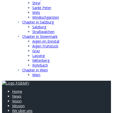
Steyr
Sankt Peter
Wels
Windischgarsten
Chapter in Salzburg
Salzburg
Straßwalchen
Chapter in Steiermark
Aigen im Ennstal
Aigen Frühstück
Graz
Lassing
Mitterberg
Rohrbach
Chapter in Wien
Wien
Home
News
Vision
Mission
Wir über uns