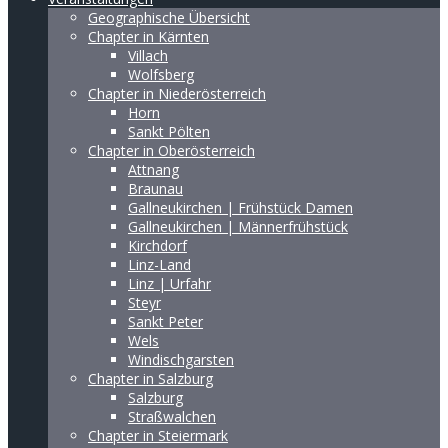
Geographische Übersicht
Chapter in Kärnten
Villach
Wolfsberg
Chapter in Niederösterreich
Horn
Sankt Pölten
Chapter in Oberösterreich
Attnang
Braunau
Gallneukirchen | Frühstück Damen
Gallneukirchen | Männerfrühstück
Kirchdorf
Linz-Land
Linz | Urfahr
Steyr
Sankt Peter
Wels
Windischgarsten
Chapter in Salzburg
Salzburg
Straßwalchen
Chapter in Steiermark