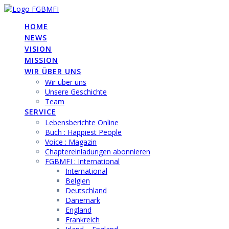
Skip
to
HOME
content
NEWS
VISION
MISSION
WIR ÜBER UNS
Wir über uns
Unsere Geschichte
Team
SERVICE
Lebensberichte Online
Buch : Happiest People
Voice : Magazin
Chaptereinladungen abonnieren
FGBMFI : International
International
Belgien
Deutschland
Dänemark
England
Frankreich