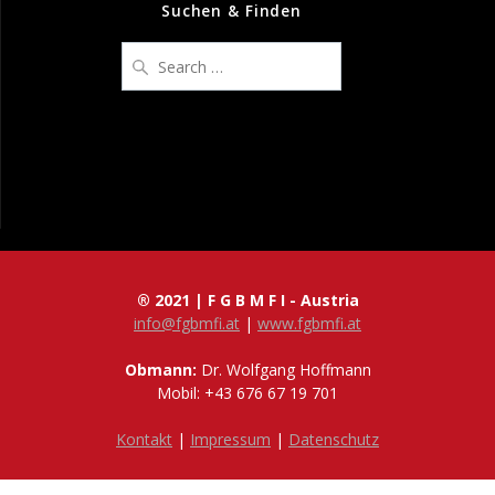
Suchen & Finden
Search
for:
® 2021 | F G B M F I - Austria
info@fgbmfi.at
|
www.fgbmfi.at
Obmann:
Dr. Wolfgang Hoffmann
Mobil: +43 676 67 19 701
Kontakt
|
Impressum
|
Datenschutz