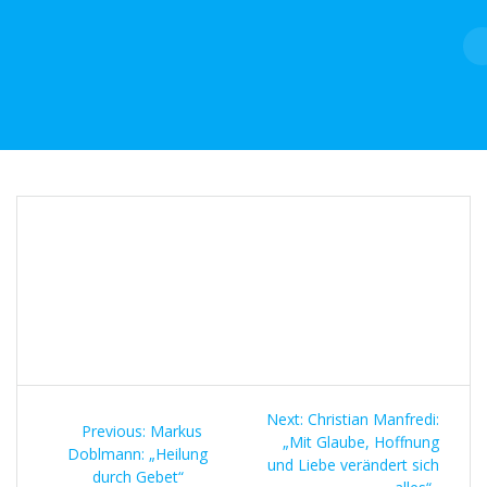
Skip
to
content
Beitragsnavigation
Next
Next:
Christian Manfredi:
Previous
Previous:
Markus
post:
„Mit Glaube, Hoffnung
post:
Doblmann: „Heilung
und Liebe verändert sich
durch Gebet“