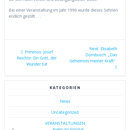
Bei einer Veranstaltung im Jahr 1996 wurde dieses Sehnen
endlich gestillt . . .
Beitragsnavigation
Next
Next:
Elisabeth
Previous
Previous:
Josef
post:
Dornbusch: „Das
post:
Reichör: Ein Gott, der
Geheimnis meiner Kraft“
Wunder tut
KATEGORIEN
News
Uncategorized
VERANSTALTUNGEN
Aigen im Ennstal