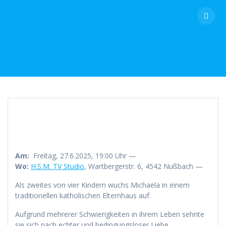
Skip
to
content
Am:
Freitag, 27.6.2025, 19:00 Uhr —
Wo:
H.S.M. TV Studio
, Wartbergerstr. 6, 4542 Nußbach —
Als zweites von vier Kindern wuchs Michaela in einem
traditionellen katholischen Elternhaus auf.
Aufgrund mehrerer Schwierigkeiten in ihrem Leben sehnte
sie sich nach echter und bedingungsloser Liebe.